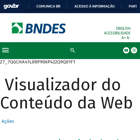
COMUNICA BR
ACESSO À INFORMAÇÃO
PARTI
ENGLISH
ACESSIBILIDADE
A+
A-
Busca
Z7_7QGCHA41L0RP906P422Q9Q01F1
Visualizador do
Conteúdo da Web
Ações