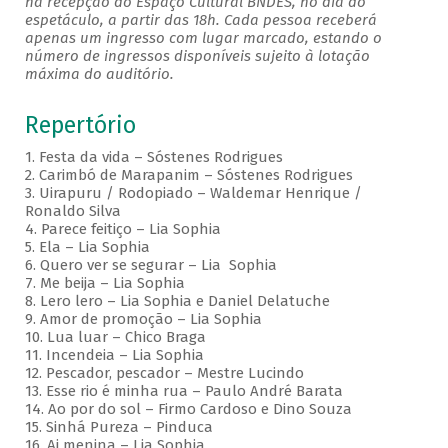
na recepção do Espaço Cultural BNDES, no dia do
espetáculo, a partir das 18h. Cada pessoa receberá
apenas um ingresso com lugar marcado, estando o
número de ingressos disponíveis sujeito à lotação
máxima do auditório.
Repertório
1. Festa da vida – Sóstenes Rodrigues
2. Carimbó de Marapanim – Sóstenes Rodrigues
3. Uirapuru / Rodopiado – Waldemar Henrique /
Ronaldo Silva
4. Parece feitiço – Lia Sophia
5. Ela – Lia Sophia
6. Quero ver se segurar – Lia Sophia
7. Me beija – Lia Sophia
8. Lero lero – Lia Sophia e Daniel Delatuche
9. Amor de promoção – Lia Sophia
10. Lua luar – Chico Braga
11. Incendeia – Lia Sophia
12. Pescador, pescador – Mestre Lucindo
13. Esse rio é minha rua – Paulo André Barata
14. Ao por do sol – Firmo Cardoso e Dino Souza
15. Sinhá Pureza – Pinduca
16. Ai menina – Lia Sophia