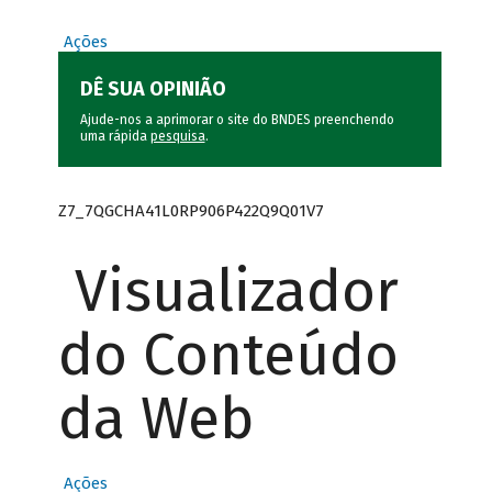
Ações
DÊ SUA OPINIÃO
Ajude-nos a aprimorar o site do BNDES preenchendo
uma rápida
pesquisa
.
Z7_7QGCHA41L0RP906P422Q9Q01V7
Visualizador
do Conteúdo
da Web
Ações