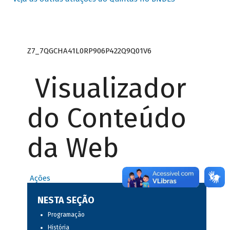
Z7_7QGCHA41L0RP906P422Q9Q01V6
Visualizador
do Conteúdo
da Web
Ações
NESTA SEÇÃO
Programação
História