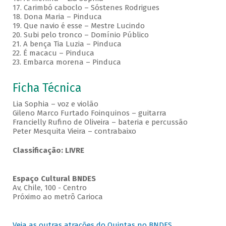
17. Carimbó caboclo – Sóstenes Rodrigues
18. Dona Maria – Pinduca
19. Que navio é esse – Mestre Lucindo
20. Subi pelo tronco – Domínio Público
21. A bença Tia Luzia – Pinduca
22. É macacu – Pinduca
23. Embarca morena – Pinduca
Ficha Técnica
Lia Sophia – voz e violão
Gileno Marco Furtado Foinquinos – guitarra
Francielly Rufino de Oliveira – bateria e percussão
Peter Mesquita Vieira – contrabaixo
Classificação: LIVRE
Espaço Cultural BNDES
Av, Chile, 100 - Centro
Próximo ao metrô Carioca
Veja as outras atrações do Quintas no BNDES