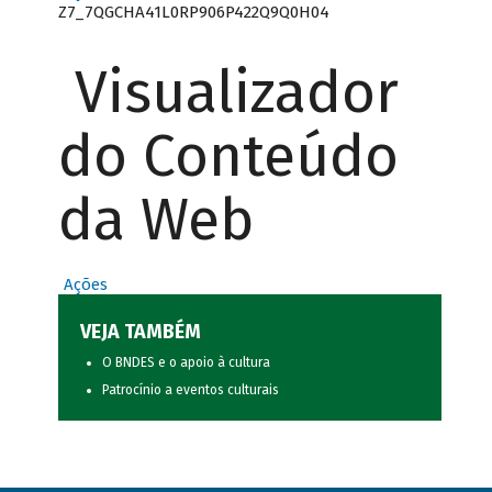
Z7_7QGCHA41L0RP906P422Q9Q0H04
Visualizador
do Conteúdo
da Web
Ações
VEJA TAMBÉM
O BNDES e o apoio à cultura
Patrocínio a eventos culturais