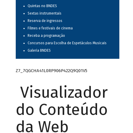
Quintas no BNDES
Sextas instrumentais
Reserva de ingressos
Filmes e festivais de cinema
Receba a programação
Concursos para Escolha de Espetáculos Musicais
Galeria BNDES
Z7_7QGCHA41L0RP906P422Q9Q01V5
Visualizador
do Conteúdo
da Web