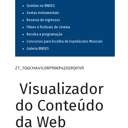
Quintas no BNDES
Sextas instrumentais
Reserva de ingressos
Filmes e festivais de cinema
Receba a programação
Concursos para Escolha de Espetáculos Musicais
Galeria BNDES
Z7_7QGCHA41L0RP906P422Q9Q01V5
Visualizador
do Conteúdo
da Web