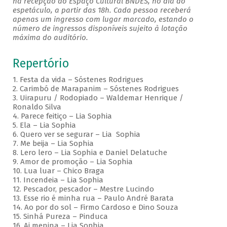
na recepção do Espaço Cultural BNDES, no dia do
espetáculo, a partir das 18h. Cada pessoa receberá
apenas um ingresso com lugar marcado, estando o
número de ingressos disponíveis sujeito à lotação
máxima do auditório.
Repertório
1. Festa da vida – Sóstenes Rodrigues
2. Carimbó de Marapanim – Sóstenes Rodrigues
3. Uirapuru / Rodopiado – Waldemar Henrique /
Ronaldo Silva
4. Parece feitiço – Lia Sophia
5. Ela – Lia Sophia
6. Quero ver se segurar – Lia Sophia
7. Me beija – Lia Sophia
8. Lero lero – Lia Sophia e Daniel Delatuche
9. Amor de promoção – Lia Sophia
10. Lua luar – Chico Braga
11. Incendeia – Lia Sophia
12. Pescador, pescador – Mestre Lucindo
13. Esse rio é minha rua – Paulo André Barata
14. Ao por do sol – Firmo Cardoso e Dino Souza
15. Sinhá Pureza – Pinduca
16. Ai menina – Lia Sophia