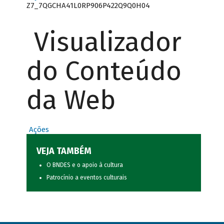
Z7_7QGCHA41L0RP906P422Q9Q0H04
Visualizador
do Conteúdo
da Web
Ações
VEJA TAMBÉM
O BNDES e o apoio à cultura
Patrocínio a eventos culturais