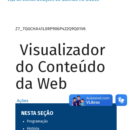
Z7_7QGCHA41L0RP906P422Q9Q01V6
Visualizador
do Conteúdo
da Web
Ações
NESTA SEÇÃO
Programação
História