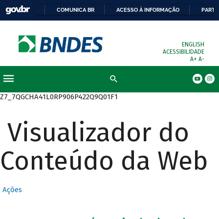
COMUNICA BR
ACESSO À INFORMAÇÃO
PARTI
ENGLISH
ACESSIBILIDADE
A+
A-
Busca
Z7_7QGCHA41L0RP906P422Q9Q01F1
Visualizador do
Conteúdo da Web
Ações