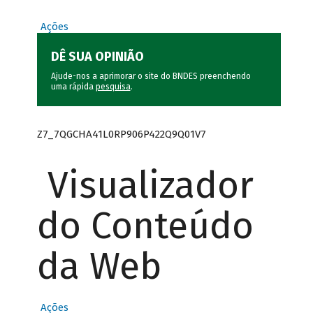
Ações
DÊ SUA OPINIÃO
Ajude-nos a aprimorar o site do BNDES preenchendo
uma rápida
pesquisa
.
Z7_7QGCHA41L0RP906P422Q9Q01V7
Visualizador
do Conteúdo
da Web
Ações