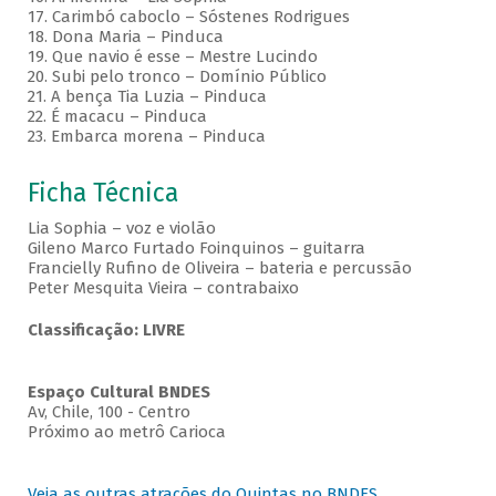
17. Carimbó caboclo – Sóstenes Rodrigues
18. Dona Maria – Pinduca
19. Que navio é esse – Mestre Lucindo
20. Subi pelo tronco – Domínio Público
21. A bença Tia Luzia – Pinduca
22. É macacu – Pinduca
23. Embarca morena – Pinduca
Ficha Técnica
Lia Sophia – voz e violão
Gileno Marco Furtado Foinquinos – guitarra
Francielly Rufino de Oliveira – bateria e percussão
Peter Mesquita Vieira – contrabaixo
Classificação: LIVRE
Espaço Cultural BNDES
Av, Chile, 100 - Centro
Próximo ao metrô Carioca
Veja as outras atrações do Quintas no BNDES