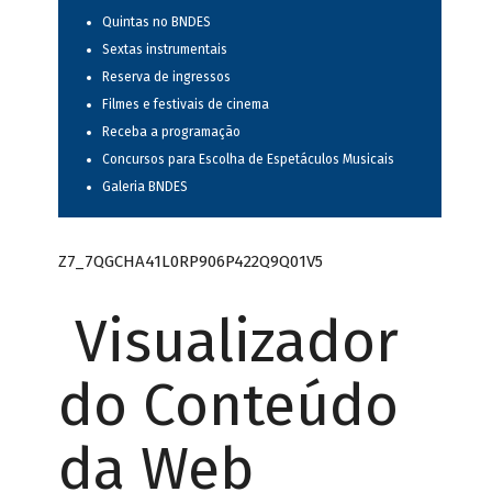
Quintas no BNDES
Sextas instrumentais
Reserva de ingressos
Filmes e festivais de cinema
Receba a programação
Concursos para Escolha de Espetáculos Musicais
Galeria BNDES
Z7_7QGCHA41L0RP906P422Q9Q01V5
Visualizador
do Conteúdo
da Web