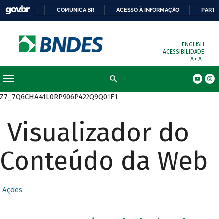
COMUNICA BR
ACESSO À INFORMAÇÃO
PARTI
ENGLISH
ACESSIBILIDADE
A+
A-
Busca
Z7_7QGCHA41L0RP906P422Q9Q01F1
Visualizador do
Conteúdo da Web
Ações