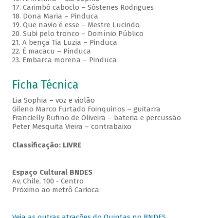
17. Carimbó caboclo – Sóstenes Rodrigues
18. Dona Maria – Pinduca
19. Que navio é esse – Mestre Lucindo
20. Subi pelo tronco – Domínio Público
21. A bença Tia Luzia – Pinduca
22. É macacu – Pinduca
23. Embarca morena – Pinduca
Ficha Técnica
Lia Sophia – voz e violão
Gileno Marco Furtado Foinquinos – guitarra
Francielly Rufino de Oliveira – bateria e percussão
Peter Mesquita Vieira – contrabaixo
Classificação: LIVRE
Espaço Cultural BNDES
Av, Chile, 100 - Centro
Próximo ao metrô Carioca
Veja as outras atrações do Quintas no BNDES