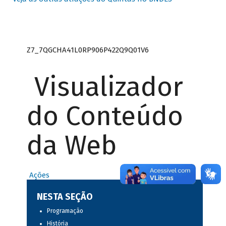
Z7_7QGCHA41L0RP906P422Q9Q01V6
Visualizador
do Conteúdo
da Web
Ações
NESTA SEÇÃO
Programação
História