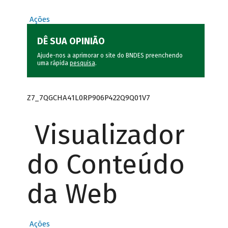
Ações
DÊ SUA OPINIÃO
Ajude-nos a aprimorar o site do BNDES preenchendo
uma rápida
pesquisa
.
Z7_7QGCHA41L0RP906P422Q9Q01V7
Visualizador
do Conteúdo
da Web
Ações