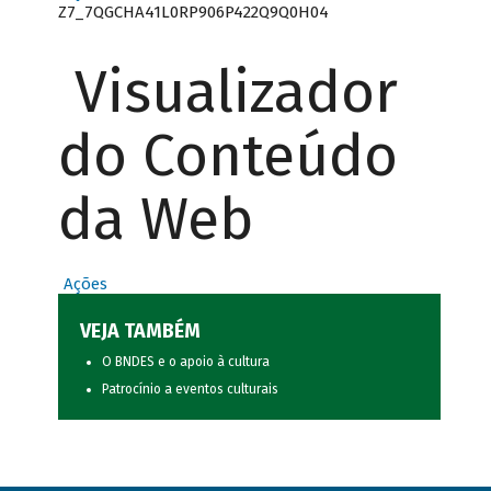
Z7_7QGCHA41L0RP906P422Q9Q0H04
Visualizador
do Conteúdo
da Web
Ações
VEJA TAMBÉM
O BNDES e o apoio à cultura
Patrocínio a eventos culturais