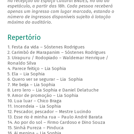
na recepção do Espaço Cultural BNDES, no dia do
espetáculo, a partir das 18h. Cada pessoa receberá
apenas um ingresso com lugar marcado, estando o
número de ingressos disponíveis sujeito à lotação
máxima do auditório.
Repertório
1. Festa da vida – Sóstenes Rodrigues
2. Carimbó de Marapanim – Sóstenes Rodrigues
3. Uirapuru / Rodopiado – Waldemar Henrique /
Ronaldo Silva
4. Parece feitiço – Lia Sophia
5. Ela – Lia Sophia
6. Quero ver se segurar – Lia Sophia
7. Me beija – Lia Sophia
8. Lero lero – Lia Sophia e Daniel Delatuche
9. Amor de promoção – Lia Sophia
10. Lua luar – Chico Braga
11. Incendeia – Lia Sophia
12. Pescador, pescador – Mestre Lucindo
13. Esse rio é minha rua – Paulo André Barata
14. Ao por do sol – Firmo Cardoso e Dino Souza
15. Sinhá Pureza – Pinduca
16. Ai menina – Lia Sophia