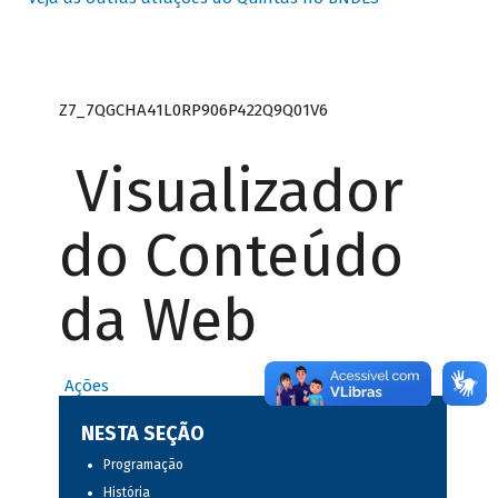
Z7_7QGCHA41L0RP906P422Q9Q01V6
Visualizador
do Conteúdo
da Web
Ações
NESTA SEÇÃO
Programação
História