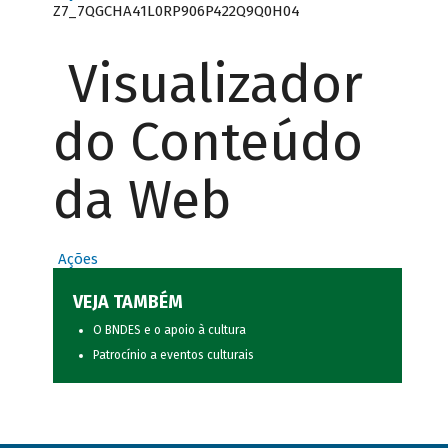
Z7_7QGCHA41L0RP906P422Q9Q0H04
Visualizador
do Conteúdo
da Web
Ações
VEJA TAMBÉM
O BNDES e o apoio à cultura
Patrocínio a eventos culturais