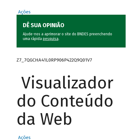
Ações
DÊ SUA OPINIÃO
Ajude-nos a aprimorar o site do BNDES preenchendo
uma rápida
pesquisa
.
Z7_7QGCHA41L0RP906P422Q9Q01V7
Visualizador
do Conteúdo
da Web
Ações