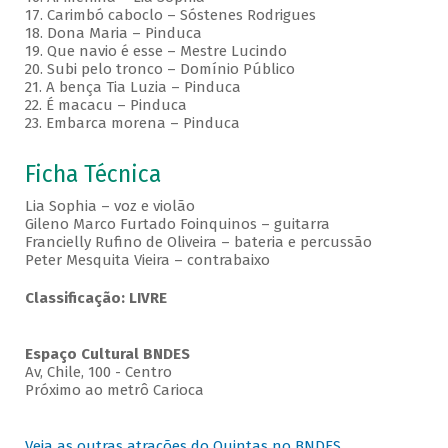
17. Carimbó caboclo – Sóstenes Rodrigues
18. Dona Maria – Pinduca
19. Que navio é esse – Mestre Lucindo
20. Subi pelo tronco – Domínio Público
21. A bença Tia Luzia – Pinduca
22. É macacu – Pinduca
23. Embarca morena – Pinduca
Ficha Técnica
Lia Sophia – voz e violão
Gileno Marco Furtado Foinquinos – guitarra
Francielly Rufino de Oliveira – bateria e percussão
Peter Mesquita Vieira – contrabaixo
Classificação: LIVRE
Espaço Cultural BNDES
Av, Chile, 100 - Centro
Próximo ao metrô Carioca
Veja as outras atrações do Quintas no BNDES