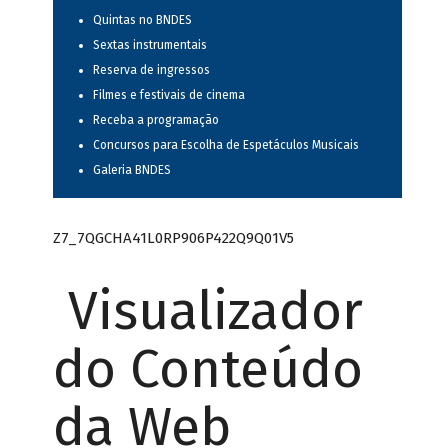
Quintas no BNDES
Sextas instrumentais
Reserva de ingressos
Filmes e festivais de cinema
Receba a programação
Concursos para Escolha de Espetáculos Musicais
Galeria BNDES
Z7_7QGCHA41L0RP906P422Q9Q01V5
Visualizador
do Conteúdo
da Web