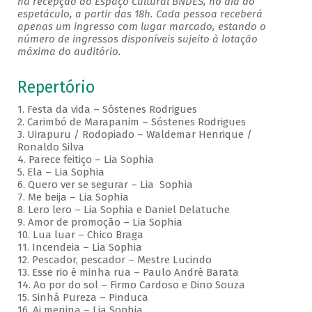
na recepção do Espaço Cultural BNDES, no dia do
espetáculo, a partir das 18h. Cada pessoa receberá
apenas um ingresso com lugar marcado, estando o
número de ingressos disponíveis sujeito à lotação
máxima do auditório.
Repertório
1. Festa da vida – Sóstenes Rodrigues
2. Carimbó de Marapanim – Sóstenes Rodrigues
3. Uirapuru / Rodopiado – Waldemar Henrique /
Ronaldo Silva
4. Parece feitiço – Lia Sophia
5. Ela – Lia Sophia
6. Quero ver se segurar – Lia Sophia
7. Me beija – Lia Sophia
8. Lero lero – Lia Sophia e Daniel Delatuche
9. Amor de promoção – Lia Sophia
10. Lua luar – Chico Braga
11. Incendeia – Lia Sophia
12. Pescador, pescador – Mestre Lucindo
13. Esse rio é minha rua – Paulo André Barata
14. Ao por do sol – Firmo Cardoso e Dino Souza
15. Sinhá Pureza – Pinduca
16. Ai menina – Lia Sophia