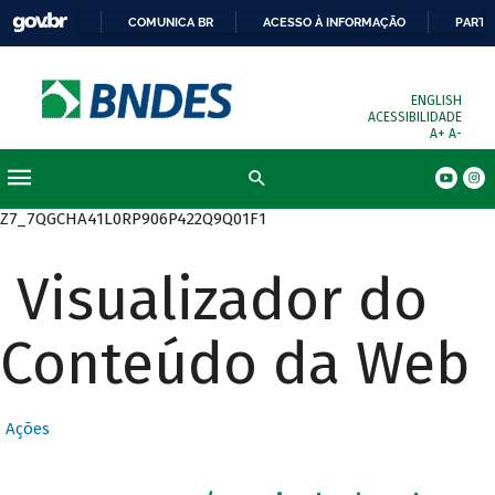
COMUNICA BR
ACESSO À INFORMAÇÃO
PARTI
ENGLISH
ACESSIBILIDADE
A+
A-
Busca
Z7_7QGCHA41L0RP906P422Q9Q01F1
Visualizador do
Conteúdo da Web
Ações