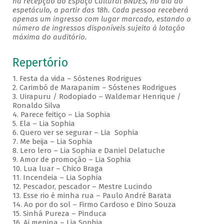
na recepção do Espaço Cultural BNDES, no dia do
espetáculo, a partir das 18h. Cada pessoa receberá
apenas um ingresso com lugar marcado, estando o
número de ingressos disponíveis sujeito à lotação
máxima do auditório.
Repertório
1. Festa da vida – Sóstenes Rodrigues
2. Carimbó de Marapanim – Sóstenes Rodrigues
3. Uirapuru / Rodopiado – Waldemar Henrique /
Ronaldo Silva
4. Parece feitiço – Lia Sophia
5. Ela – Lia Sophia
6. Quero ver se segurar – Lia Sophia
7. Me beija – Lia Sophia
8. Lero lero – Lia Sophia e Daniel Delatuche
9. Amor de promoção – Lia Sophia
10. Lua luar – Chico Braga
11. Incendeia – Lia Sophia
12. Pescador, pescador – Mestre Lucindo
13. Esse rio é minha rua – Paulo André Barata
14. Ao por do sol – Firmo Cardoso e Dino Souza
15. Sinhá Pureza – Pinduca
16. Ai menina – Lia Sophia