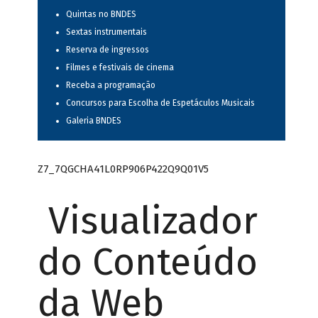
Quintas no BNDES
Sextas instrumentais
Reserva de ingressos
Filmes e festivais de cinema
Receba a programação
Concursos para Escolha de Espetáculos Musicais
Galeria BNDES
Z7_7QGCHA41L0RP906P422Q9Q01V5
Visualizador
do Conteúdo
da Web