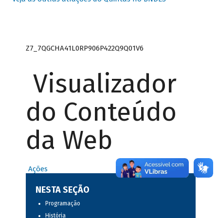
Z7_7QGCHA41L0RP906P422Q9Q01V6
Visualizador
do Conteúdo
da Web
Ações
NESTA SEÇÃO
Programação
História