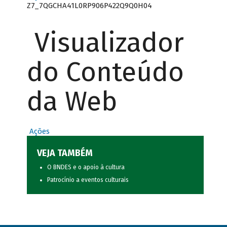
Z7_7QGCHA41L0RP906P422Q9Q0H04
Visualizador
do Conteúdo
da Web
Ações
VEJA TAMBÉM
O BNDES e o apoio à cultura
Patrocínio a eventos culturais