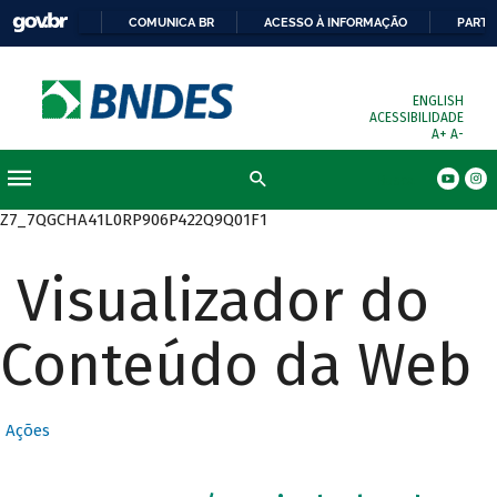
COMUNICA BR
ACESSO À INFORMAÇÃO
PARTI
ENGLISH
ACESSIBILIDADE
A+
A-
Busca
Z7_7QGCHA41L0RP906P422Q9Q01F1
Visualizador do
Conteúdo da Web
Ações