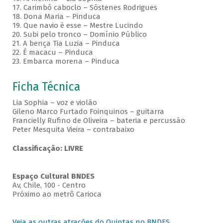
17. Carimbó caboclo – Sóstenes Rodrigues
18. Dona Maria – Pinduca
19. Que navio é esse – Mestre Lucindo
20. Subi pelo tronco – Domínio Público
21. A bença Tia Luzia – Pinduca
22. É macacu – Pinduca
23. Embarca morena – Pinduca
Ficha Técnica
Lia Sophia – voz e violão
Gileno Marco Furtado Foinquinos – guitarra
Francielly Rufino de Oliveira – bateria e percussão
Peter Mesquita Vieira – contrabaixo
Classificação: LIVRE
Espaço Cultural BNDES
Av, Chile, 100 - Centro
Próximo ao metrô Carioca
Veja as outras atrações do Quintas no BNDES