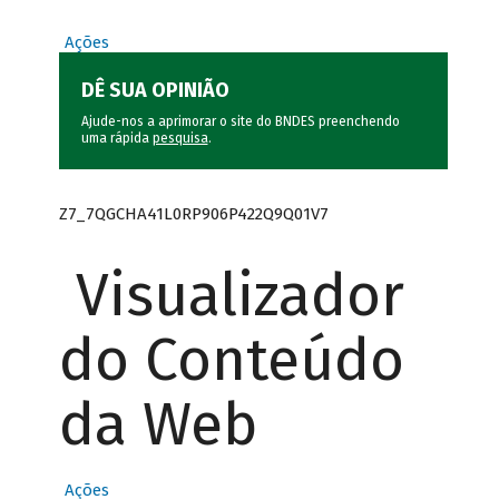
Ações
DÊ SUA OPINIÃO
Ajude-nos a aprimorar o site do BNDES preenchendo
uma rápida
pesquisa
.
Z7_7QGCHA41L0RP906P422Q9Q01V7
Visualizador
do Conteúdo
da Web
Ações