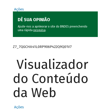
Ações
DÊ SUA OPINIÃO
Ajude-nos a aprimorar o site do BNDES preenchendo
uma rápida
pesquisa
.
Z7_7QGCHA41L0RP906P422Q9Q01V7
Visualizador
do Conteúdo
da Web
Ações