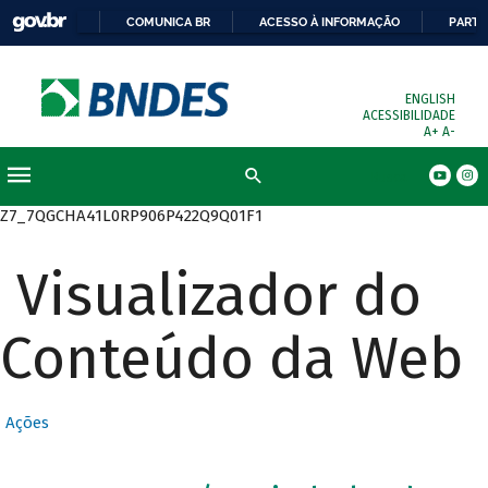
COMUNICA BR
ACESSO À INFORMAÇÃO
PARTI
ENGLISH
ACESSIBILIDADE
A+
A-
Busca
Z7_7QGCHA41L0RP906P422Q9Q01F1
Visualizador do
Conteúdo da Web
Ações