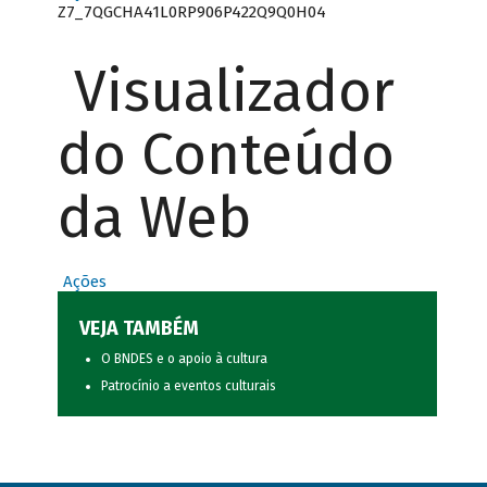
Z7_7QGCHA41L0RP906P422Q9Q0H04
Visualizador
do Conteúdo
da Web
Ações
VEJA TAMBÉM
O BNDES e o apoio à cultura
Patrocínio a eventos culturais