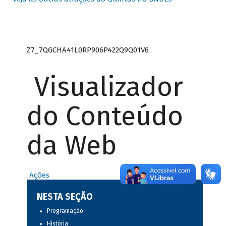
Z7_7QGCHA41L0RP906P422Q9Q01V6
Visualizador
do Conteúdo
da Web
Ações
NESTA SEÇÃO
Programação
História