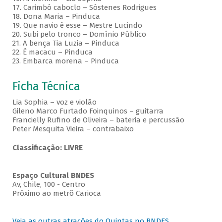
17. Carimbó caboclo – Sóstenes Rodrigues
18. Dona Maria – Pinduca
19. Que navio é esse – Mestre Lucindo
20. Subi pelo tronco – Domínio Público
21. A bença Tia Luzia – Pinduca
22. É macacu – Pinduca
23. Embarca morena – Pinduca
Ficha Técnica
Lia Sophia – voz e violão
Gileno Marco Furtado Foinquinos – guitarra
Francielly Rufino de Oliveira – bateria e percussão
Peter Mesquita Vieira – contrabaixo
Classificação: LIVRE
Espaço Cultural BNDES
Av, Chile, 100 - Centro
Próximo ao metrô Carioca
Veja as outras atrações do Quintas no BNDES