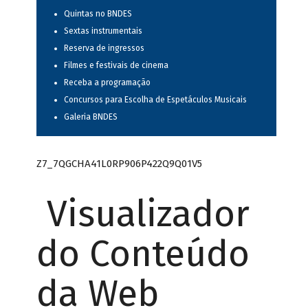
Quintas no BNDES
Sextas instrumentais
Reserva de ingressos
Filmes e festivais de cinema
Receba a programação
Concursos para Escolha de Espetáculos Musicais
Galeria BNDES
Z7_7QGCHA41L0RP906P422Q9Q01V5
Visualizador
do Conteúdo
da Web