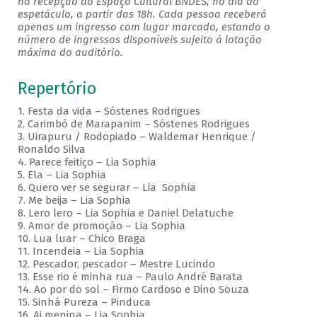
na recepção do Espaço Cultural BNDES, no dia do
espetáculo, a partir das 18h. Cada pessoa receberá
apenas um ingresso com lugar marcado, estando o
número de ingressos disponíveis sujeito à lotação
máxima do auditório.
Repertório
1. Festa da vida – Sóstenes Rodrigues
2. Carimbó de Marapanim – Sóstenes Rodrigues
3. Uirapuru / Rodopiado – Waldemar Henrique /
Ronaldo Silva
4. Parece feitiço – Lia Sophia
5. Ela – Lia Sophia
6. Quero ver se segurar – Lia Sophia
7. Me beija – Lia Sophia
8. Lero lero – Lia Sophia e Daniel Delatuche
9. Amor de promoção – Lia Sophia
10. Lua luar – Chico Braga
11. Incendeia – Lia Sophia
12. Pescador, pescador – Mestre Lucindo
13. Esse rio é minha rua – Paulo André Barata
14. Ao por do sol – Firmo Cardoso e Dino Souza
15. Sinhá Pureza – Pinduca
16. Ai menina – Lia Sophia