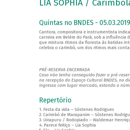
LIA SOPHIA / Carimbo
Quintas no BNDES - 05.03.2019
Cantora, compositora e instrumentista indica
carreira em Belém do Pará, sob a influênci
que mistura ritmos da floresta às batidas in
celebra o carimbó, um dos ritmos mais conta
PRÉ-RESERVA ENCERRADA
Caso não tenha conseguido fazer a pré-reserv
na recepção do Espaço Cultural BNDES, no di
ingresso com lugar marcado, estando o númer
Repertório
1. Festa da vida – Sóstenes Rodrigues
2. Carimbó de Marapanim – Sóstenes Rodrigu
3. Uirapuru / Rodopiado – Waldemar Henriqu
4. Parece feitiço – Lia Sophia