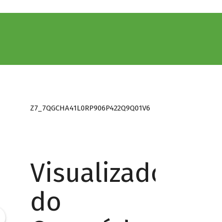
Z7_7QGCHA41L0RP906P422Q9Q01V6
Visualizador
do