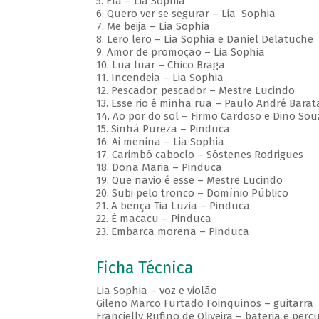
5. Ela – Lia Sophia
6. Quero ver se segurar – Lia Sophia
7. Me beija – Lia Sophia
8. Lero lero – Lia Sophia e Daniel Delatuche
9. Amor de promoção – Lia Sophia
10. Lua luar – Chico Braga
11. Incendeia – Lia Sophia
12. Pescador, pescador – Mestre Lucindo
13. Esse rio é minha rua – Paulo André Barat
14. Ao por do sol – Firmo Cardoso e Dino Sou
15. Sinhá Pureza – Pinduca
16. Ai menina – Lia Sophia
17. Carimbó caboclo – Sóstenes Rodrigues
18. Dona Maria – Pinduca
19. Que navio é esse – Mestre Lucindo
20. Subi pelo tronco – Domínio Público
21. A bença Tia Luzia – Pinduca
22. É macacu – Pinduca
23. Embarca morena – Pinduca
Ficha Técnica
Lia Sophia – voz e violão
Gileno Marco Furtado Foinquinos – guitarra
Francielly Rufino de Oliveira – bateria e perc