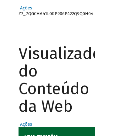
Ações
Z7_7QGCHA41L0RP906P422Q9Q0H04
Visualizador
do
Conteúdo
da Web
Ações