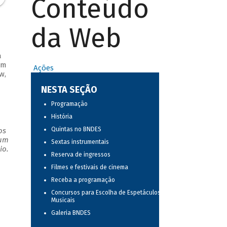
Conteúdo
da Web
a
em
Ações
w,
NESTA SEÇÃO
Programação
História
Quintas no BNDES
os
 um
Sextas instrumentais
io.
Reserva de ingressos
Filmes e festivais de cinema
Receba a programação
Concursos para Escolha de Espetáculos
Musicais
Galeria BNDES