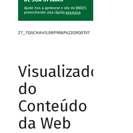
Ajude-nos a aprimorar o site do BNDES
preenchendo uma rápida
pesquisa
.
Z7_7QGCHA41L0RP906P422Q9Q01V7
Visualizador
do
Conteúdo
da Web