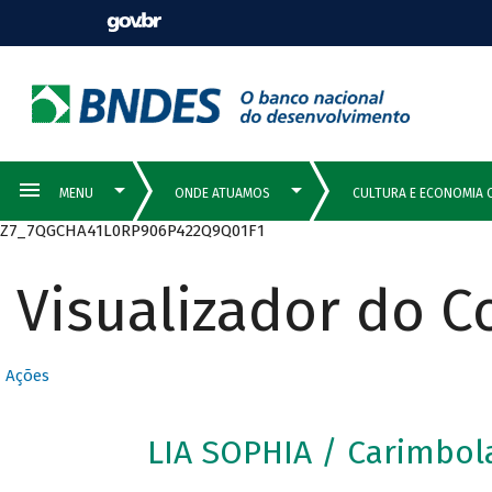
Z7_7QGCHA41L0RP906P422Q9Q01F1
Visualizador do 
Ações
LIA SOPHIA / Carimbo