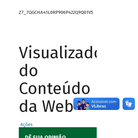
Z7_7QGCHA41L0RP906P422Q9Q01V5
Visualizador
do
Conteúdo
da Web
Ações
DÊ SUA OPINIÃO