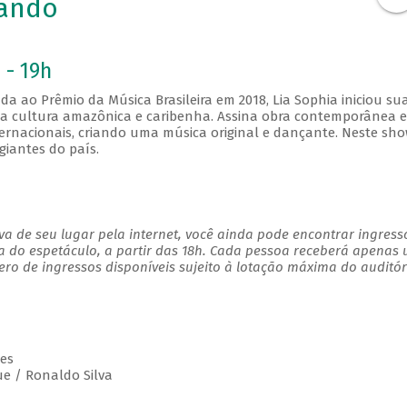
lando
 - 19h
da ao Prêmio da Música Brasileira em 2018, Lia Sophia iniciou su
a da cultura amazônica e caribenha. Assina obra contemporânea 
ternacionais, criando uma música original e dançante. Neste sho
giantes do país.
a de seu lugar pela internet, você ainda pode encontrar ingress
a do espetáculo, a partir das 18h. Cada pessoa receberá apenas
o de ingressos disponíveis sujeito à lotação máxima do auditór
es
e / Ronaldo Silva