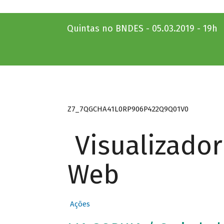
Quintas no BNDES - 05.03.2019 - 19h
Z7_7QGCHA41L0RP906P422Q9Q01V0
Visualizado
Web
Ações