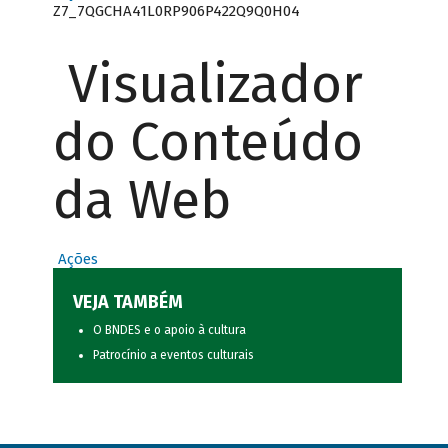
Z7_7QGCHA41L0RP906P422Q9Q0H04
Visualizador
do Conteúdo
da Web
Ações
VEJA TAMBÉM
O BNDES e o apoio à cultura
Patrocínio a eventos culturais