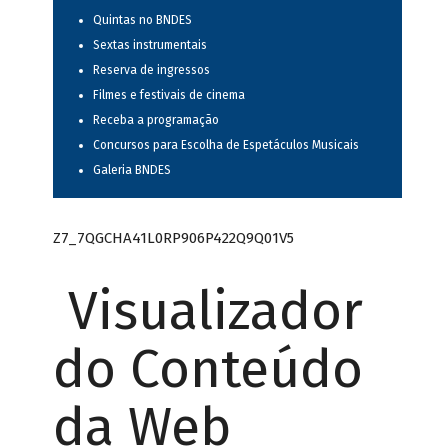
Quintas no BNDES
Sextas instrumentais
Reserva de ingressos
Filmes e festivais de cinema
Receba a programação
Concursos para Escolha de Espetáculos Musicais
Galeria BNDES
Z7_7QGCHA41L0RP906P422Q9Q01V5
Visualizador
do Conteúdo
da Web