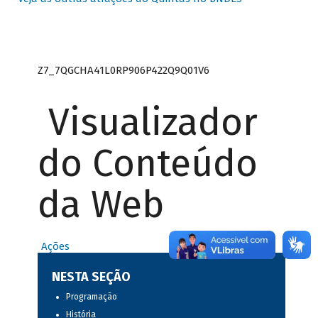
Z7_7QGCHA41L0RP906P422Q9Q01V6
Visualizador
do Conteúdo
da Web
Ações
NESTA SEÇÃO
Programação
História