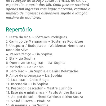
na recepção do Espaço Cultural BNDES, no dia do
espetáculo, a partir das 18h. Cada pessoa receberá
apenas um ingresso com lugar marcado, estando o
número de ingressos disponíveis sujeito à lotação
máxima do auditório.
Repertório
1. Festa da vida – Sóstenes Rodrigues
2. Carimbó de Marapanim – Sóstenes Rodrigues
3. Uirapuru / Rodopiado – Waldemar Henrique /
Ronaldo Silva
4. Parece feitiço – Lia Sophia
5. Ela – Lia Sophia
6. Quero ver se segurar – Lia Sophia
7. Me beija – Lia Sophia
8. Lero lero – Lia Sophia e Daniel Delatuche
9. Amor de promoção – Lia Sophia
10. Lua luar – Chico Braga
11. Incendeia – Lia Sophia
12. Pescador, pescador – Mestre Lucindo
13. Esse rio é minha rua – Paulo André Barata
14. Ao por do sol – Firmo Cardoso e Dino Souza
15. Sinhá Pureza – Pinduca
16. Ai menina – Lia Sophia