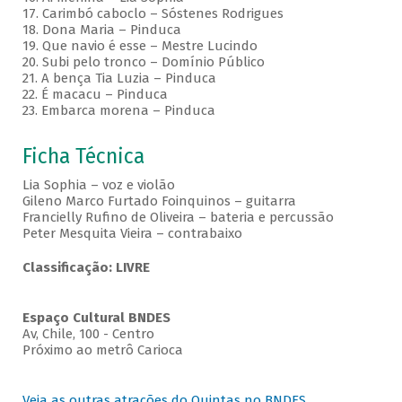
17. Carimbó caboclo – Sóstenes Rodrigues
18. Dona Maria – Pinduca
19. Que navio é esse – Mestre Lucindo
20. Subi pelo tronco – Domínio Público
21. A bença Tia Luzia – Pinduca
22. É macacu – Pinduca
23. Embarca morena – Pinduca
Ficha Técnica
Lia Sophia – voz e violão
Gileno Marco Furtado Foinquinos – guitarra
Francielly Rufino de Oliveira – bateria e percussão
Peter Mesquita Vieira – contrabaixo
Classificação: LIVRE
Espaço Cultural BNDES
Av, Chile, 100 - Centro
Próximo ao metrô Carioca
Veja as outras atrações do Quintas no BNDES