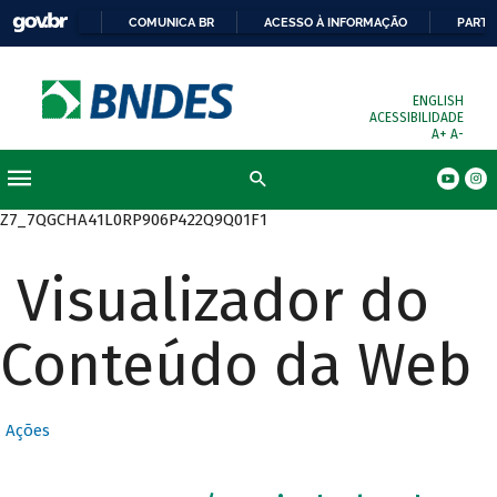
COMUNICA BR
ACESSO À INFORMAÇÃO
PARTI
ENGLISH
ACESSIBILIDADE
A+
A-
Busca
Z7_7QGCHA41L0RP906P422Q9Q01F1
Visualizador do
Conteúdo da Web
Ações