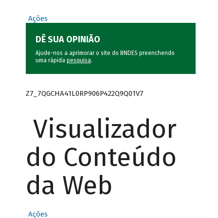
Ações
DÊ SUA OPINIÃO
Ajude-nos a aprimorar o site do BNDES preenchendo
uma rápida
pesquisa
.
Z7_7QGCHA41L0RP906P422Q9Q01V7
Visualizador
do Conteúdo
da Web
Ações