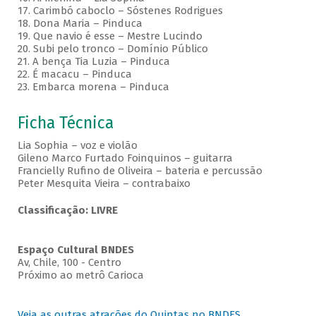
17. Carimbó caboclo – Sóstenes Rodrigues
18. Dona Maria – Pinduca
19. Que navio é esse – Mestre Lucindo
20. Subi pelo tronco – Domínio Público
21. A bença Tia Luzia – Pinduca
22. É macacu – Pinduca
23. Embarca morena – Pinduca
Ficha Técnica
Lia Sophia – voz e violão
Gileno Marco Furtado Foinquinos – guitarra
Francielly Rufino de Oliveira – bateria e percussão
Peter Mesquita Vieira – contrabaixo
Classificação: LIVRE
Espaço Cultural BNDES
Av, Chile, 100 - Centro
Próximo ao metrô Carioca
Veja as outras atrações do Quintas no BNDES