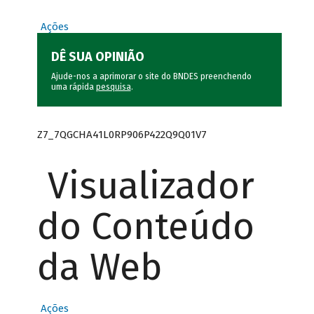
Ações
DÊ SUA OPINIÃO
Ajude-nos a aprimorar o site do BNDES preenchendo
uma rápida
pesquisa
.
Z7_7QGCHA41L0RP906P422Q9Q01V7
Visualizador
do Conteúdo
da Web
Ações