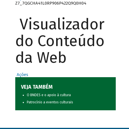
Z7_7QGCHA41L0RP906P422Q9Q0H04
Visualizador
do Conteúdo
da Web
Ações
VEJA TAMBÉM
O BNDES e o apoio à cultura
Patrocínio a eventos culturais