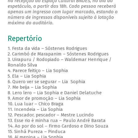
na recepção do Espaço Cultural BNDES, no dia do
espetáculo, a partir das 18h. Cada pessoa receberá
apenas um ingresso com lugar marcado, estando o
número de ingressos disponíveis sujeito à lotação
máxima do auditório.
Repertório
1. Festa da vida – Sóstenes Rodrigues
2. Carimbó de Marapanim – Sóstenes Rodrigues
3. Uirapuru / Rodopiado – Waldemar Henrique /
Ronaldo Silva
4. Parece feitiço – Lia Sophia
5. Ela – Lia Sophia
6. Quero ver se segurar – Lia Sophia
7. Me beija – Lia Sophia
8. Lero lero – Lia Sophia e Daniel Delatuche
9. Amor de promoção – Lia Sophia
10. Lua luar – Chico Braga
11. Incendeia – Lia Sophia
12. Pescador, pescador – Mestre Lucindo
13. Esse rio é minha rua – Paulo André Barata
14. Ao por do sol – Firmo Cardoso e Dino Souza
15. Sinhá Pureza – Pinduca
16. Ai menina – Lia Sophia