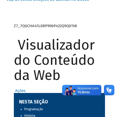
Z7_7QGCHA41L0RP906P422Q9Q01V6
Visualizador
do Conteúdo
da Web
Ações
NESTA SEÇÃO
Programação
História