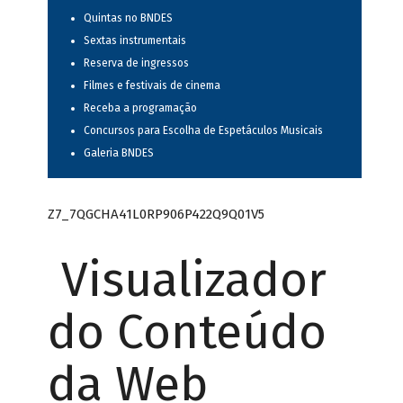
Quintas no BNDES
Sextas instrumentais
Reserva de ingressos
Filmes e festivais de cinema
Receba a programação
Concursos para Escolha de Espetáculos Musicais
Galeria BNDES
Z7_7QGCHA41L0RP906P422Q9Q01V5
Visualizador
do Conteúdo
da Web