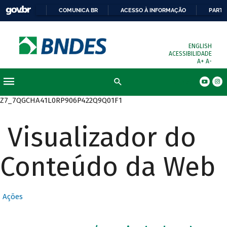
COMUNICA BR
ACESSO À INFORMAÇÃO
PARTI
ENGLISH
ACESSIBILIDADE
A+
A-
Busca
Z7_7QGCHA41L0RP906P422Q9Q01F1
Visualizador do
Conteúdo da Web
Ações