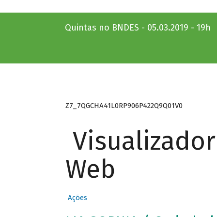
Quintas no BNDES - 05.03.2019 - 19h
Z7_7QGCHA41L0RP906P422Q9Q01V0
Visualizado
Web
Ações