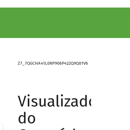
Z7_7QGCHA41L0RP906P422Q9Q01V6
Visualizador
do