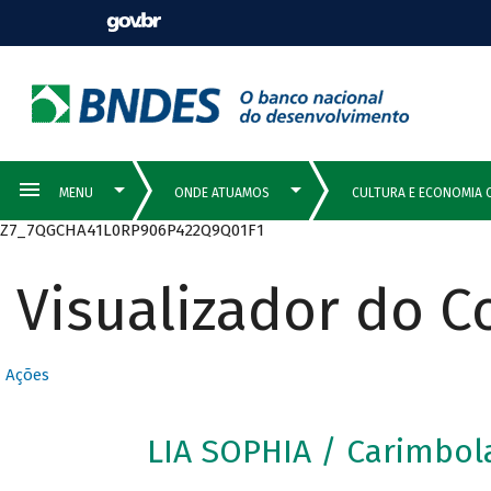
Z7_7QGCHA41L0RP906P422Q9Q01F1
Visualizador do 
Ações
LIA SOPHIA / Carimbo