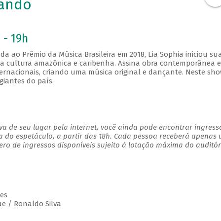
lando
 - 19h
da ao Prêmio da Música Brasileira em 2018, Lia Sophia iniciou su
a da cultura amazônica e caribenha. Assina obra contemporânea 
ternacionais, criando uma música original e dançante. Neste sho
giantes do país.
a de seu lugar pela internet, você ainda pode encontrar ingress
a do espetáculo, a partir das 18h. Cada pessoa receberá apenas
o de ingressos disponíveis sujeito à lotação máxima do auditór
es
e / Ronaldo Silva