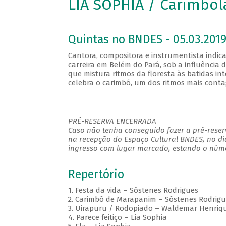
LIA SOPHIA / Carimbo
Quintas no BNDES - 05.03.2019
Cantora, compositora e instrumentista indica
carreira em Belém do Pará, sob a influênci
que mistura ritmos da floresta às batidas in
celebra o carimbó, um dos ritmos mais conta
PRÉ-RESERVA ENCERRADA
Caso não tenha conseguido fazer a pré-reserv
na recepção do Espaço Cultural BNDES, no di
ingresso com lugar marcado, estando o númer
Repertório
1. Festa da vida – Sóstenes Rodrigues
2. Carimbó de Marapanim – Sóstenes Rodrigu
3. Uirapuru / Rodopiado – Waldemar Henriqu
4. Parece feitiço – Lia Sophia