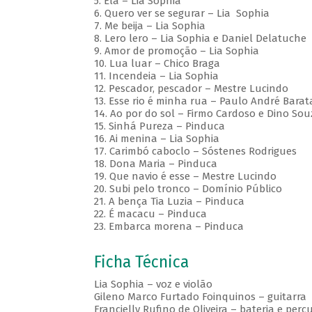
5. Ela – Lia Sophia
6. Quero ver se segurar – Lia Sophia
7. Me beija – Lia Sophia
8. Lero lero – Lia Sophia e Daniel Delatuche
9. Amor de promoção – Lia Sophia
10. Lua luar – Chico Braga
11. Incendeia – Lia Sophia
12. Pescador, pescador – Mestre Lucindo
13. Esse rio é minha rua – Paulo André Barat
14. Ao por do sol – Firmo Cardoso e Dino Sou
15. Sinhá Pureza – Pinduca
16. Ai menina – Lia Sophia
17. Carimbó caboclo – Sóstenes Rodrigues
18. Dona Maria – Pinduca
19. Que navio é esse – Mestre Lucindo
20. Subi pelo tronco – Domínio Público
21. A bença Tia Luzia – Pinduca
22. É macacu – Pinduca
23. Embarca morena – Pinduca
Ficha Técnica
Lia Sophia – voz e violão
Gileno Marco Furtado Foinquinos – guitarra
Francielly Rufino de Oliveira – bateria e perc