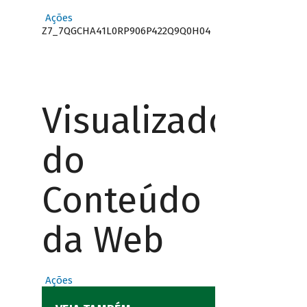
Ações
Z7_7QGCHA41L0RP906P422Q9Q0H04
Visualizador
do
Conteúdo
da Web
Ações