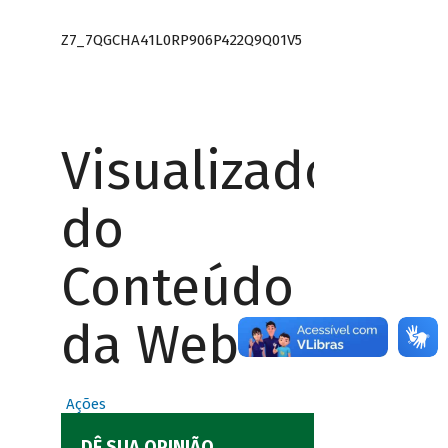
Z7_7QGCHA41L0RP906P422Q9Q01V5
Visualizador
do
Conteúdo
da Web
Ações
DÊ SUA OPINIÃO