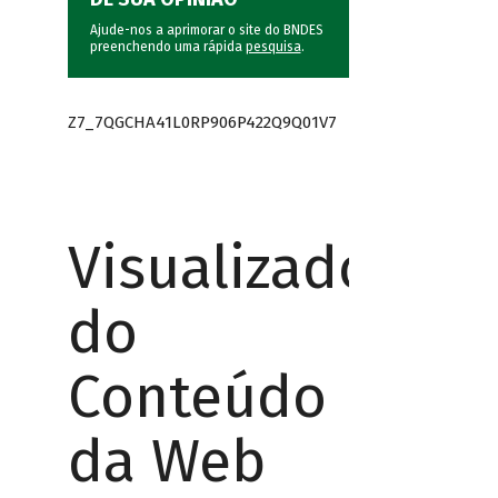
Ajude-nos a aprimorar o site do BNDES
preenchendo uma rápida
pesquisa
.
Z7_7QGCHA41L0RP906P422Q9Q01V7
Visualizador
do
Conteúdo
da Web