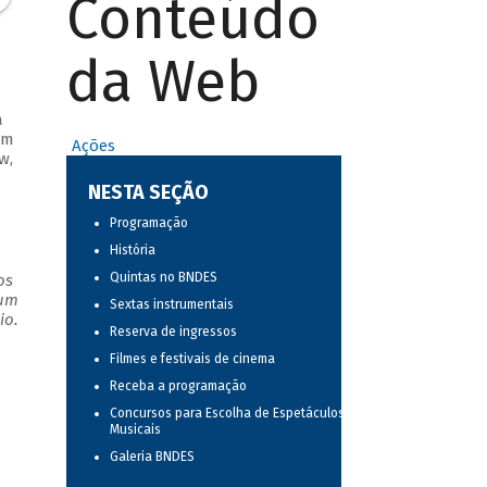
Conteúdo
da Web
a
em
Ações
w,
NESTA SEÇÃO
Programação
História
Quintas no BNDES
os
 um
Sextas instrumentais
io.
Reserva de ingressos
Filmes e festivais de cinema
Receba a programação
Concursos para Escolha de Espetáculos
Musicais
Galeria BNDES