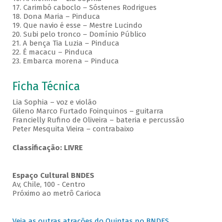
17. Carimbó caboclo – Sóstenes Rodrigues
18. Dona Maria – Pinduca
19. Que navio é esse – Mestre Lucindo
20. Subi pelo tronco – Domínio Público
21. A bença Tia Luzia – Pinduca
22. É macacu – Pinduca
23. Embarca morena – Pinduca
Ficha Técnica
Lia Sophia – voz e violão
Gileno Marco Furtado Foinquinos – guitarra
Francielly Rufino de Oliveira – bateria e percussão
Peter Mesquita Vieira – contrabaixo
Classificação: LIVRE
Espaço Cultural BNDES
Av, Chile, 100 - Centro
Próximo ao metrô Carioca
Veja as outras atrações do Quintas no BNDES