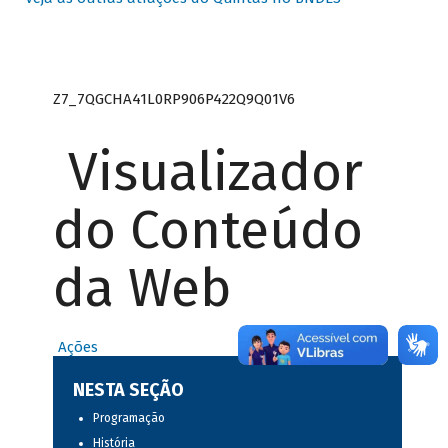
Z7_7QGCHA41L0RP906P422Q9Q01V6
Visualizador
do Conteúdo
da Web
Ações
NESTA SEÇÃO
Programação
História