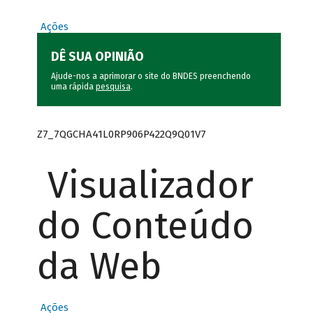
Ações
DÊ SUA OPINIÃO
Ajude-nos a aprimorar o site do BNDES preenchendo
uma rápida
pesquisa
.
Z7_7QGCHA41L0RP906P422Q9Q01V7
Visualizador
do Conteúdo
da Web
Ações