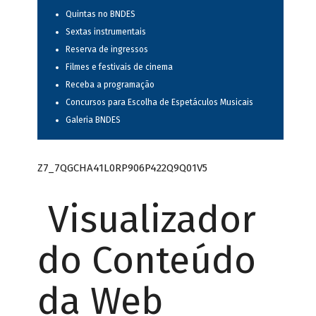
Quintas no BNDES
Sextas instrumentais
Reserva de ingressos
Filmes e festivais de cinema
Receba a programação
Concursos para Escolha de Espetáculos Musicais
Galeria BNDES
Z7_7QGCHA41L0RP906P422Q9Q01V5
Visualizador
do Conteúdo
da Web