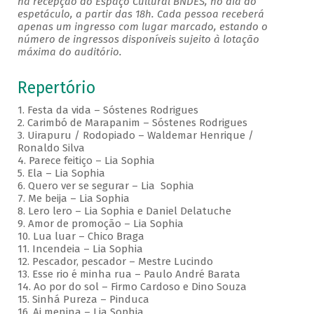
na recepção do Espaço Cultural BNDES, no dia do
espetáculo, a partir das 18h. Cada pessoa receberá
apenas um ingresso com lugar marcado, estando o
número de ingressos disponíveis sujeito à lotação
máxima do auditório.
Repertório
1. Festa da vida – Sóstenes Rodrigues
2. Carimbó de Marapanim – Sóstenes Rodrigues
3. Uirapuru / Rodopiado – Waldemar Henrique /
Ronaldo Silva
4. Parece feitiço – Lia Sophia
5. Ela – Lia Sophia
6. Quero ver se segurar – Lia Sophia
7. Me beija – Lia Sophia
8. Lero lero – Lia Sophia e Daniel Delatuche
9. Amor de promoção – Lia Sophia
10. Lua luar – Chico Braga
11. Incendeia – Lia Sophia
12. Pescador, pescador – Mestre Lucindo
13. Esse rio é minha rua – Paulo André Barata
14. Ao por do sol – Firmo Cardoso e Dino Souza
15. Sinhá Pureza – Pinduca
16. Ai menina – Lia Sophia