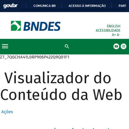
COMUNICA BR
ACESSO À INFORMAÇÃO
PARTI
ENGLISH
ACESSIBILIDADE
A+
A-
Busca
Z7_7QGCHA41L0RP906P422Q9Q01F1
Visualizador do
Conteúdo da Web
Ações