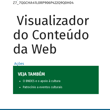
Z7_7QGCHA41L0RP906P422Q9Q0H04
Visualizador
do Conteúdo
da Web
Ações
VEJA TAMBÉM
O BNDES e o apoio à cultura
Patrocínio a eventos culturais