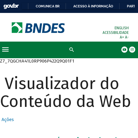
COMUNICA BR
ACESSO À INFORMAÇÃO
PARTI
ENGLISH
ACESSIBILIDADE
A+
A-
Busca
Z7_7QGCHA41L0RP906P422Q9Q01F1
Visualizador do
Conteúdo da Web
Ações