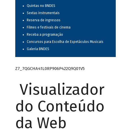
Quintas no BNDES
Sextas instrumentais
Reserva de ingressos
Filmes e festivais de cinema
Receba a programação
Concursos para Escolha de Espetáculos Musicais
Galeria BNDES
Z7_7QGCHA41L0RP906P422Q9Q01V5
Visualizador
do Conteúdo
da Web