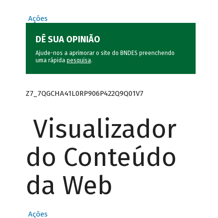
Ações
DÊ SUA OPINIÃO
Ajude-nos a aprimorar o site do BNDES preenchendo
uma rápida
pesquisa
.
Z7_7QGCHA41L0RP906P422Q9Q01V7
Visualizador
do Conteúdo
da Web
Ações