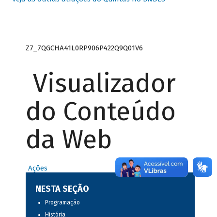
Z7_7QGCHA41L0RP906P422Q9Q01V6
Visualizador
do Conteúdo
da Web
Ações
NESTA SEÇÃO
Programação
História