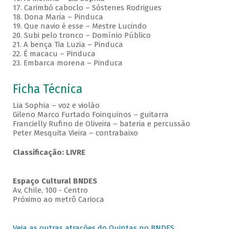
17. Carimbó caboclo – Sóstenes Rodrigues
18. Dona Maria – Pinduca
19. Que navio é esse – Mestre Lucindo
20. Subi pelo tronco – Domínio Público
21. A bença Tia Luzia – Pinduca
22. É macacu – Pinduca
23. Embarca morena – Pinduca
Ficha Técnica
Lia Sophia – voz e violão
Gileno Marco Furtado Foinquinos – guitarra
Francielly Rufino de Oliveira – bateria e percussão
Peter Mesquita Vieira – contrabaixo
Classificação: LIVRE
Espaço Cultural BNDES
Av, Chile, 100 - Centro
Próximo ao metrô Carioca
Veja as outras atrações do Quintas no BNDES