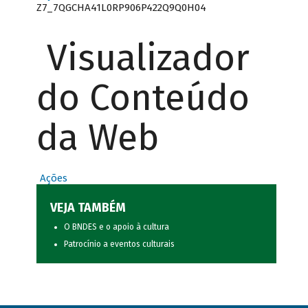
Z7_7QGCHA41L0RP906P422Q9Q0H04
Visualizador
do Conteúdo
da Web
Ações
VEJA TAMBÉM
O BNDES e o apoio à cultura
Patrocínio a eventos culturais