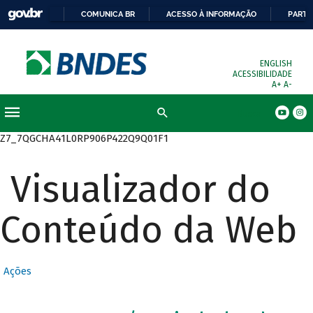
COMUNICA BR
ACESSO À INFORMAÇÃO
PARTI
ENGLISH
ACESSIBILIDADE
A+
A-
Busca
Z7_7QGCHA41L0RP906P422Q9Q01F1
Visualizador do
Conteúdo da Web
Ações