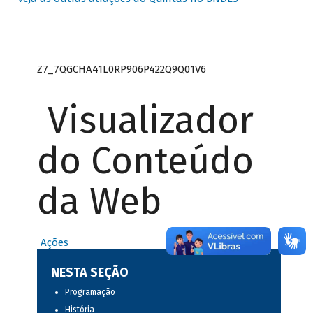
Z7_7QGCHA41L0RP906P422Q9Q01V6
Visualizador
do Conteúdo
da Web
Ações
NESTA SEÇÃO
Programação
História