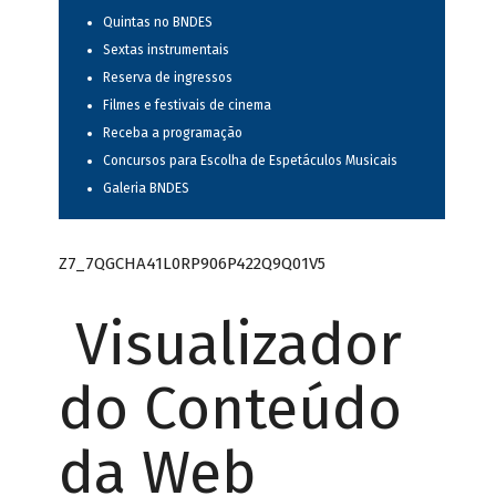
Quintas no BNDES
Sextas instrumentais
Reserva de ingressos
Filmes e festivais de cinema
Receba a programação
Concursos para Escolha de Espetáculos Musicais
Galeria BNDES
Z7_7QGCHA41L0RP906P422Q9Q01V5
Visualizador
do Conteúdo
da Web