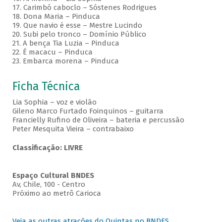
17. Carimbó caboclo – Sóstenes Rodrigues
18. Dona Maria – Pinduca
19. Que navio é esse – Mestre Lucindo
20. Subi pelo tronco – Domínio Público
21. A bença Tia Luzia – Pinduca
22. É macacu – Pinduca
23. Embarca morena – Pinduca
Ficha Técnica
Lia Sophia – voz e violão
Gileno Marco Furtado Foinquinos – guitarra
Francielly Rufino de Oliveira – bateria e percussão
Peter Mesquita Vieira – contrabaixo
Classificação: LIVRE
Espaço Cultural BNDES
Av, Chile, 100 - Centro
Próximo ao metrô Carioca
Veja as outras atrações do Quintas no BNDES