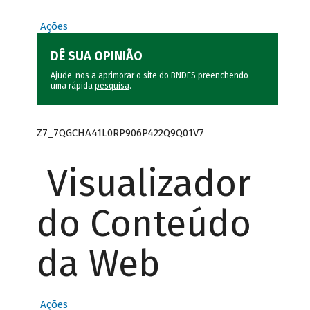
Ações
DÊ SUA OPINIÃO
Ajude-nos a aprimorar o site do BNDES preenchendo
uma rápida
pesquisa
.
Z7_7QGCHA41L0RP906P422Q9Q01V7
Visualizador
do Conteúdo
da Web
Ações