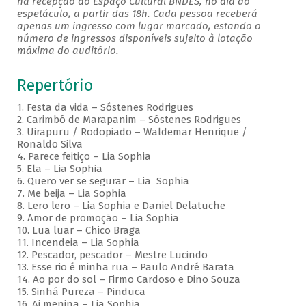
na recepção do Espaço Cultural BNDES, no dia do
espetáculo, a partir das 18h. Cada pessoa receberá
apenas um ingresso com lugar marcado, estando o
número de ingressos disponíveis sujeito à lotação
máxima do auditório.
Repertório
1. Festa da vida – Sóstenes Rodrigues
2. Carimbó de Marapanim – Sóstenes Rodrigues
3. Uirapuru / Rodopiado – Waldemar Henrique /
Ronaldo Silva
4. Parece feitiço – Lia Sophia
5. Ela – Lia Sophia
6. Quero ver se segurar – Lia Sophia
7. Me beija – Lia Sophia
8. Lero lero – Lia Sophia e Daniel Delatuche
9. Amor de promoção – Lia Sophia
10. Lua luar – Chico Braga
11. Incendeia – Lia Sophia
12. Pescador, pescador – Mestre Lucindo
13. Esse rio é minha rua – Paulo André Barata
14. Ao por do sol – Firmo Cardoso e Dino Souza
15. Sinhá Pureza – Pinduca
16. Ai menina – Lia Sophia