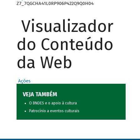
Z7_7QGCHA41L0RP906P422Q9Q0H04
Visualizador
do Conteúdo
da Web
Ações
VEJA TAMBÉM
O BNDES e o apoio à cultura
Patrocínio a eventos culturais