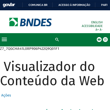
COMUNICA BR
ACESSO À INFORMAÇÃO
PARTI
ENGLISH
ACESSIBILIDADE
A+
A-
Busca
Z7_7QGCHA41L0RP906P422Q9Q01F1
Visualizador do
Conteúdo da Web
Ações