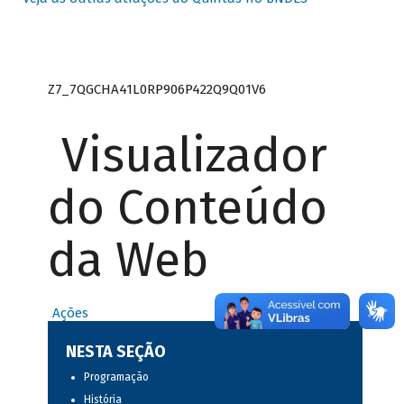
Z7_7QGCHA41L0RP906P422Q9Q01V6
Visualizador
do Conteúdo
da Web
Ações
NESTA SEÇÃO
Programação
História