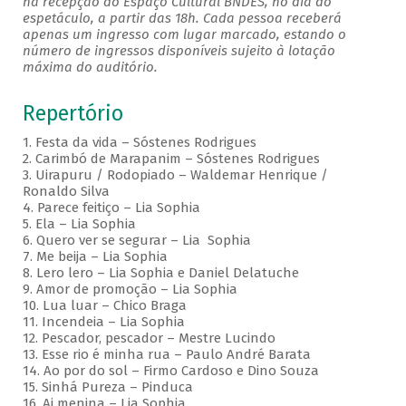
na recepção do Espaço Cultural BNDES, no dia do
espetáculo, a partir das 18h. Cada pessoa receberá
apenas um ingresso com lugar marcado, estando o
número de ingressos disponíveis sujeito à lotação
máxima do auditório.
Repertório
1. Festa da vida – Sóstenes Rodrigues
2. Carimbó de Marapanim – Sóstenes Rodrigues
3. Uirapuru / Rodopiado – Waldemar Henrique /
Ronaldo Silva
4. Parece feitiço – Lia Sophia
5. Ela – Lia Sophia
6. Quero ver se segurar – Lia Sophia
7. Me beija – Lia Sophia
8. Lero lero – Lia Sophia e Daniel Delatuche
9. Amor de promoção – Lia Sophia
10. Lua luar – Chico Braga
11. Incendeia – Lia Sophia
12. Pescador, pescador – Mestre Lucindo
13. Esse rio é minha rua – Paulo André Barata
14. Ao por do sol – Firmo Cardoso e Dino Souza
15. Sinhá Pureza – Pinduca
16. Ai menina – Lia Sophia