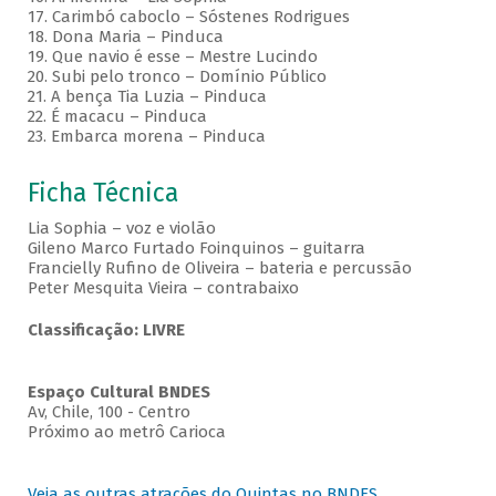
17. Carimbó caboclo – Sóstenes Rodrigues
18. Dona Maria – Pinduca
19. Que navio é esse – Mestre Lucindo
20. Subi pelo tronco – Domínio Público
21. A bença Tia Luzia – Pinduca
22. É macacu – Pinduca
23. Embarca morena – Pinduca
Ficha Técnica
Lia Sophia – voz e violão
Gileno Marco Furtado Foinquinos – guitarra
Francielly Rufino de Oliveira – bateria e percussão
Peter Mesquita Vieira – contrabaixo
Classificação: LIVRE
Espaço Cultural BNDES
Av, Chile, 100 - Centro
Próximo ao metrô Carioca
Veja as outras atrações do Quintas no BNDES