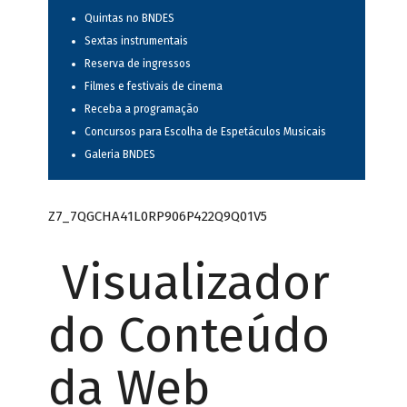
Quintas no BNDES
Sextas instrumentais
Reserva de ingressos
Filmes e festivais de cinema
Receba a programação
Concursos para Escolha de Espetáculos Musicais
Galeria BNDES
Z7_7QGCHA41L0RP906P422Q9Q01V5
Visualizador
do Conteúdo
da Web