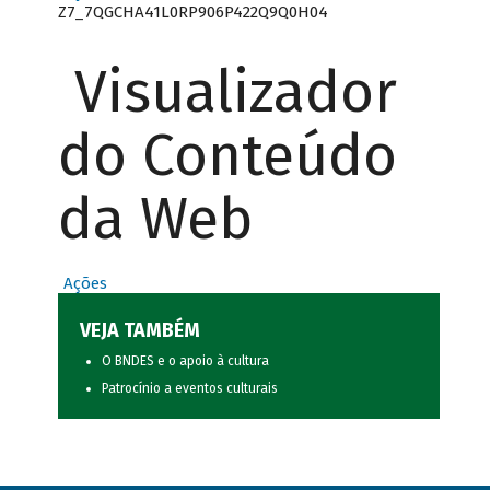
Z7_7QGCHA41L0RP906P422Q9Q0H04
Visualizador
do Conteúdo
da Web
Ações
VEJA TAMBÉM
O BNDES e o apoio à cultura
Patrocínio a eventos culturais