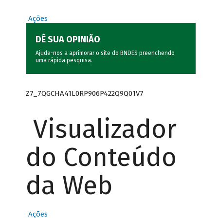
Ações
DÊ SUA OPINIÃO
Ajude-nos a aprimorar o site do BNDES preenchendo
uma rápida
pesquisa
.
Z7_7QGCHA41L0RP906P422Q9Q01V7
Visualizador
do Conteúdo
da Web
Ações