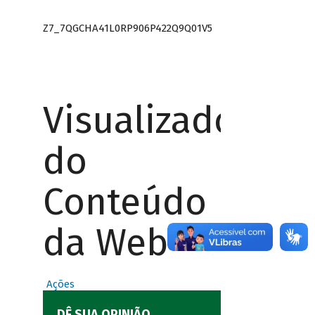
Z7_7QGCHA41L0RP906P422Q9Q01V5
Visualizador
do
Conteúdo
da Web
Ações
DÊ SUA OPINIÃO