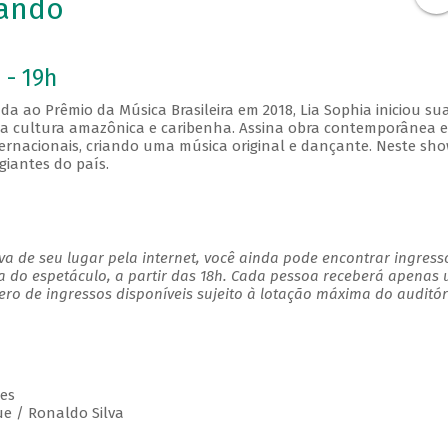
lando
 - 19h
da ao Prêmio da Música Brasileira em 2018, Lia Sophia iniciou su
a da cultura amazônica e caribenha. Assina obra contemporânea 
ternacionais, criando uma música original e dançante. Neste sho
giantes do país.
a de seu lugar pela internet, você ainda pode encontrar ingress
a do espetáculo, a partir das 18h. Cada pessoa receberá apenas
o de ingressos disponíveis sujeito à lotação máxima do auditór
es
e / Ronaldo Silva