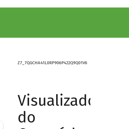
Z7_7QGCHA41L0RP906P422Q9Q01V6
Visualizador
do