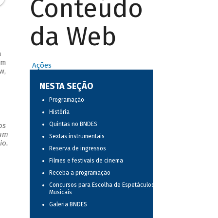
Conteúdo
da Web
a
em
Ações
w,
NESTA SEÇÃO
Programação
História
Quintas no BNDES
os
 um
Sextas instrumentais
io.
Reserva de ingressos
Filmes e festivais de cinema
Receba a programação
Concursos para Escolha de Espetáculos
Musicais
Galeria BNDES