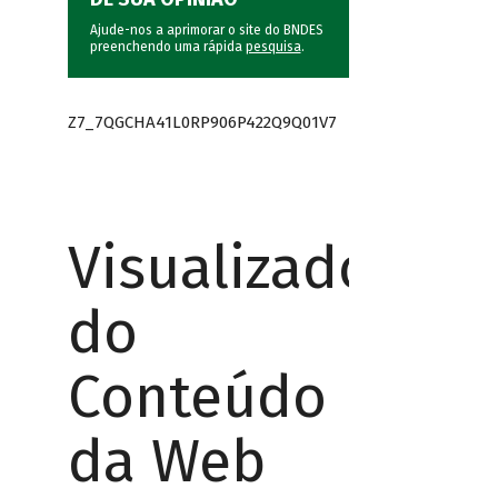
Ajude-nos a aprimorar o site do BNDES
preenchendo uma rápida
pesquisa
.
Z7_7QGCHA41L0RP906P422Q9Q01V7
Visualizador
do
Conteúdo
da Web