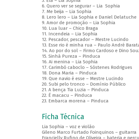
5. Ela – Lia Sophia
6. Quero ver se segurar – Lia Sophia
7. Me beija – Lia Sophia
8. Lero lero – Lia Sophia e Daniel Delatuche
9. Amor de promoção – Lia Sophia
10. Lua luar – Chico Braga
11. Incendeia – Lia Sophia
12. Pescador, pescador – Mestre Lucindo
13. Esse rio é minha rua – Paulo André Barat
14. Ao por do sol – Firmo Cardoso e Dino Sou
15. Sinhá Pureza – Pinduca
16. Ai menina – Lia Sophia
17. Carimbó caboclo – Sóstenes Rodrigues
18. Dona Maria – Pinduca
19. Que navio é esse – Mestre Lucindo
20. Subi pelo tronco – Domínio Público
21. A bença Tia Luzia – Pinduca
22. É macacu – Pinduca
23. Embarca morena – Pinduca
Ficha Técnica
Lia Sophia – voz e violão
Gileno Marco Furtado Foinquinos – guitarra
Francielly Rufino de Oliveira – bateria e perc