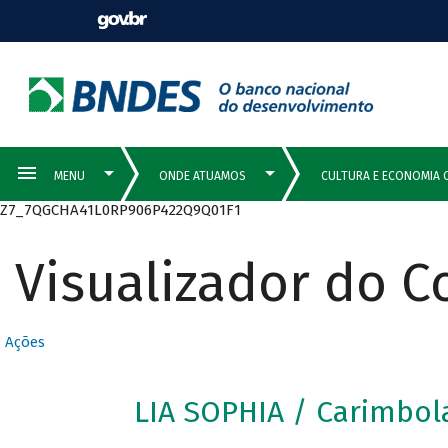
Z7_7QGCHA41L0RP906P422Q9Q01F1
Visualizador do 
Ações
LIA SOPHIA / Carimbo