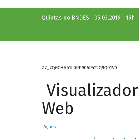
Quintas no BNDES - 05.03.2019 - 19h
Z7_7QGCHA41L0RP906P422Q9Q01V0
Visualizado
Web
Ações