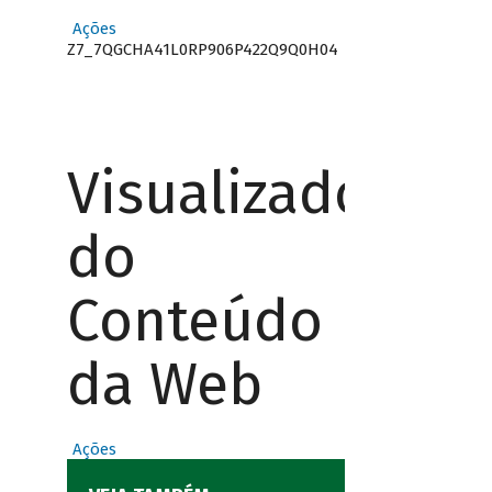
Ações
Z7_7QGCHA41L0RP906P422Q9Q0H04
Visualizador
do
Conteúdo
da Web
Ações