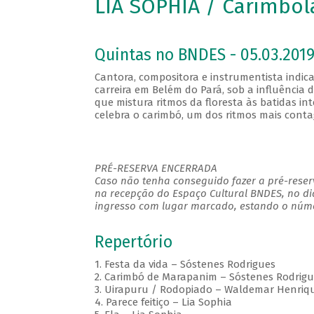
LIA SOPHIA / Carimbo
Quintas no BNDES - 05.03.2019
Cantora, compositora e instrumentista indica
carreira em Belém do Pará, sob a influênci
que mistura ritmos da floresta às batidas in
celebra o carimbó, um dos ritmos mais conta
PRÉ-RESERVA ENCERRADA
Caso não tenha conseguido fazer a pré-reserv
na recepção do Espaço Cultural BNDES, no di
ingresso com lugar marcado, estando o númer
Repertório
1. Festa da vida – Sóstenes Rodrigues
2. Carimbó de Marapanim – Sóstenes Rodrigu
3. Uirapuru / Rodopiado – Waldemar Henriqu
4. Parece feitiço – Lia Sophia