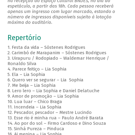
na recepção do Espaço Cultural BNDES, no dia do
espetáculo, a partir das 18h. Cada pessoa receberá
apenas um ingresso com lugar marcado, estando o
número de ingressos disponíveis sujeito à lotação
máxima do auditório.
Repertório
1. Festa da vida – Sóstenes Rodrigues
2. Carimbó de Marapanim – Sóstenes Rodrigues
3. Uirapuru / Rodopiado – Waldemar Henrique /
Ronaldo Silva
4. Parece feitiço – Lia Sophia
5. Ela – Lia Sophia
6. Quero ver se segurar – Lia Sophia
7. Me beija – Lia Sophia
8. Lero lero – Lia Sophia e Daniel Delatuche
9. Amor de promoção – Lia Sophia
10. Lua luar – Chico Braga
11. Incendeia – Lia Sophia
12. Pescador, pescador – Mestre Lucindo
13. Esse rio é minha rua – Paulo André Barata
14. Ao por do sol – Firmo Cardoso e Dino Souza
15. Sinhá Pureza – Pinduca
16. Ai menina – Lia Sophia