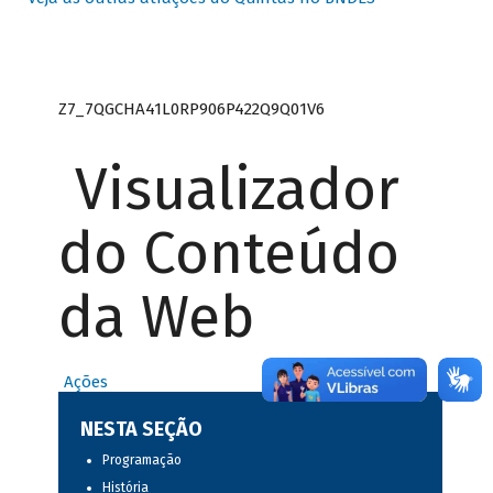
Z7_7QGCHA41L0RP906P422Q9Q01V6
Visualizador
do Conteúdo
da Web
Ações
NESTA SEÇÃO
Programação
História