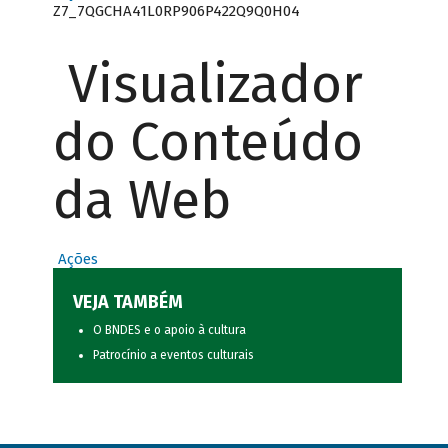
Z7_7QGCHA41L0RP906P422Q9Q0H04
Visualizador
do Conteúdo
da Web
Ações
VEJA TAMBÉM
O BNDES e o apoio à cultura
Patrocínio a eventos culturais