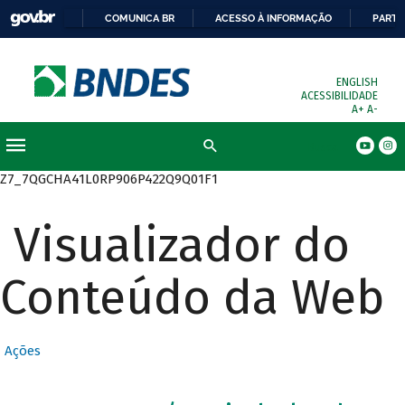
COMUNICA BR
ACESSO À INFORMAÇÃO
PARTI
ENGLISH
ACESSIBILIDADE
A+
A-
Busca
Z7_7QGCHA41L0RP906P422Q9Q01F1
Visualizador do
Conteúdo da Web
Ações