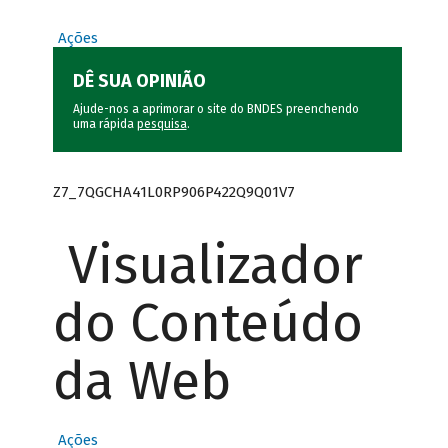
Ações
DÊ SUA OPINIÃO
Ajude-nos a aprimorar o site do BNDES preenchendo
uma rápida
pesquisa
.
Z7_7QGCHA41L0RP906P422Q9Q01V7
Visualizador
do Conteúdo
da Web
Ações