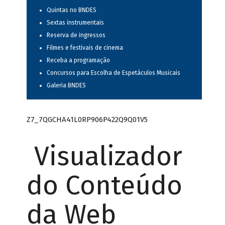
Quintas no BNDES
Sextas instrumentais
Reserva de ingressos
Filmes e festivais de cinema
Receba a programação
Concursos para Escolha de Espetáculos Musicais
Galeria BNDES
Z7_7QGCHA41L0RP906P422Q9Q01V5
Visualizador
do Conteúdo
da Web