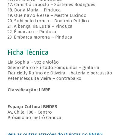
17. Carimbó caboclo – Sóstenes Rodrigues
18. Dona Maria – Pinduca
19. Que navio é esse – Mestre Lucindo
20. Subi pelo tronco – Domínio Público
21. A bença Tia Luzia – Pinduca
22. É macacu – Pinduca
23. Embarca morena – Pinduca
Ficha Técnica
Lia Sophia – voz e violão
Gileno Marco Furtado Foinquinos – guitarra
Francielly Rufino de Oliveira – bateria e percussão
Peter Mesquita Vieira – contrabaixo
Classificação: LIVRE
Espaço Cultural BNDES
Av, Chile, 100 - Centro
Próximo ao metrô Carioca
Veja as outras atrações do Quintas no BNDES