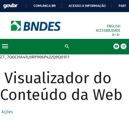
COMUNICA BR
ACESSO À INFORMAÇÃO
PARTI
ENGLISH
ACESSIBILIDADE
A+
A-
Busca
Z7_7QGCHA41L0RP906P422Q9Q01F1
Visualizador do
Conteúdo da Web
Ações