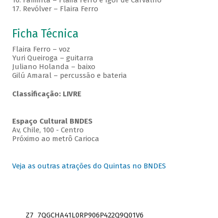
16. Faminta – Flaira Ferro e Igor de Carvalho
17. Revólver – Flaira Ferro
Ficha Técnica
Flaira Ferro – voz
Yuri Queiroga – guitarra
Juliano Holanda – baixo
Gilú Amaral – percussão e bateria
Classificação: LIVRE
Espaço Cultural BNDES
Av, Chile, 100 - Centro
Próximo ao metrô Carioca
Veja as outras atrações do Quintas no BNDES
Z7_7QGCHA41L0RP906P422Q9Q01V6