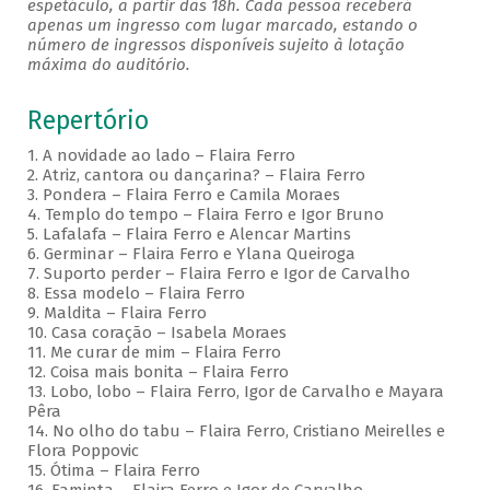
espetáculo, a partir das 18h. Cada pessoa receberá
apenas um ingresso com lugar marcado, estando o
número de ingressos disponíveis sujeito à lotação
máxima do auditório.
Repertório
1. A novidade ao lado – Flaira Ferro
2. Atriz, cantora ou dançarina? – Flaira Ferro
3. Pondera – Flaira Ferro e Camila Moraes
4. Templo do tempo – Flaira Ferro e Igor Bruno
5. Lafalafa – Flaira Ferro e Alencar Martins
6. Germinar – Flaira Ferro e Ylana Queiroga
7. Suporto perder – Flaira Ferro e Igor de Carvalho
8. Essa modelo – Flaira Ferro
9. Maldita – Flaira Ferro
10. Casa coração – Isabela Moraes
11. Me curar de mim – Flaira Ferro
12. Coisa mais bonita – Flaira Ferro
13. Lobo, lobo – Flaira Ferro, Igor de Carvalho e Mayara
Pêra
14. No olho do tabu – Flaira Ferro, Cristiano Meirelles e
Flora Poppovic
15. Ótima – Flaira Ferro