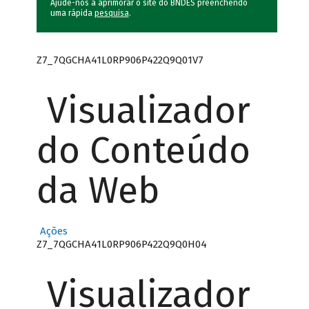
Ajude-nos a aprimorar o site do BNDES preenchendo
uma rápida
pesquisa
.
Z7_7QGCHA41L0RP906P422Q9Q01V7
Visualizador
do Conteúdo
da Web
Ações
Z7_7QGCHA41L0RP906P422Q9Q0H04
Visualizador