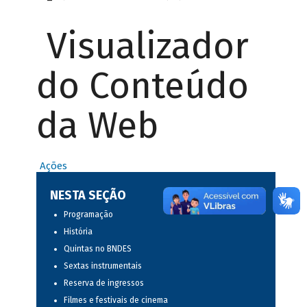
Visualizador
do Conteúdo
da Web
Ações
NESTA SEÇÃO
Programação
História
Quintas no BNDES
Sextas instrumentais
Reserva de ingressos
Filmes e festivais de cinema