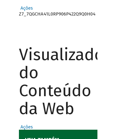
Ações
Z7_7QGCHA41L0RP906P422Q9Q0H04
Visualizador
do
Conteúdo
da Web
Ações