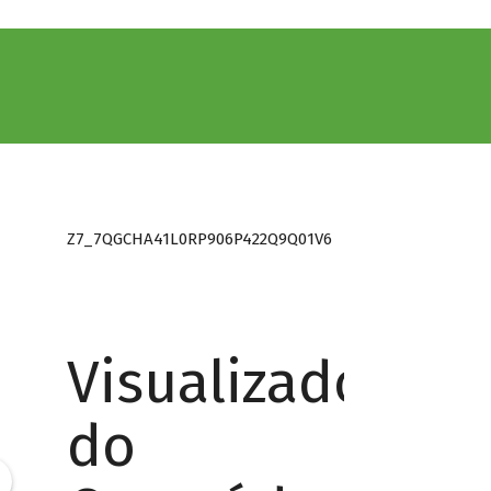
Z7_7QGCHA41L0RP906P422Q9Q01V6
Visualizador
do