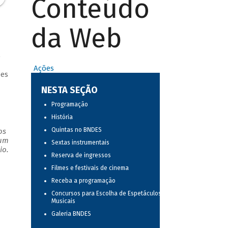
Conteúdo
da Web
o
Ações
ões
NESTA SEÇÃO
Programação
História
Quintas no BNDES
os
 um
Sextas instrumentais
io.
Reserva de ingressos
Filmes e festivais de cinema
Receba a programação
Concursos para Escolha de Espetáculos
Musicais
Galeria BNDES