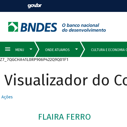
Z7_7QGCHA41L0RP906P422Q9Q01F1
Visualizador do 
Ações
FLAIRA FERRO