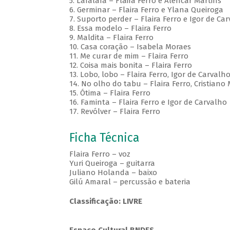
5. Lafalafa – Flaira Ferro e Alencar Martins
6. Germinar – Flaira Ferro e Ylana Queiroga
7. Suporto perder – Flaira Ferro e Igor de Ca
8. Essa modelo – Flaira Ferro
9. Maldita – Flaira Ferro
10. Casa coração – Isabela Moraes
11. Me curar de mim – Flaira Ferro
12. Coisa mais bonita – Flaira Ferro
13. Lobo, lobo – Flaira Ferro, Igor de Carval
14. No olho do tabu – Flaira Ferro, Cristiano 
15. Ótima – Flaira Ferro
16. Faminta – Flaira Ferro e Igor de Carvalho
17. Revólver – Flaira Ferro
Ficha Técnica
Flaira Ferro – voz
Yuri Queiroga – guitarra
Juliano Holanda – baixo
Gilú Amaral – percussão e bateria
Classificação: LIVRE