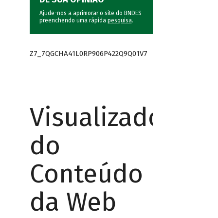
Ajude-nos a aprimorar o site do BNDES
preenchendo uma rápida
pesquisa
.
Z7_7QGCHA41L0RP906P422Q9Q01V7
Visualizador
do
Conteúdo
da Web