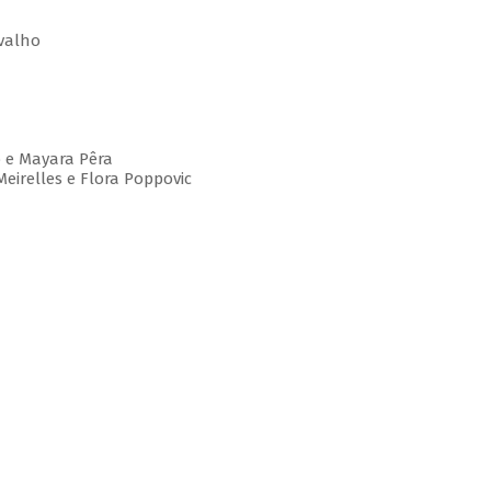
rvalho
ho e Mayara Pêra
Meirelles e Flora Poppovic