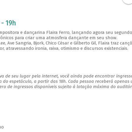
 - 19h
compositora e dançarina Flaira Ferro, lançando agora seu segund
trônicos para criar uma atmosfera dançante em seu show.
e, Ave Sangria, Bjork, Chico César e Gilberto Gil, Flaira traz canç
 atravessando ironia, raiva, otimismo e discursos existenciais.
a de seu lugar pela internet, você ainda pode encontrar ingress
a do espetáculo, a partir das 18h. Cada pessoa receberá apenas
o de ingressos disponíveis sujeito à lotação máxima do auditór
no