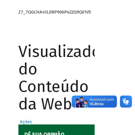
Z7_7QGCHA41L0RP906P422Q9Q01V5
Visualizador
do
Conteúdo
da Web
Ações
DÊ SUA OPINIÃO