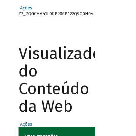
Ações
Z7_7QGCHA41L0RP906P422Q9Q0H04
Visualizador
do
Conteúdo
da Web
Ações