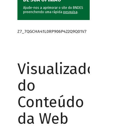
Ajude-nos a aprimorar o site do BNDES
preenchendo uma rápida
pesquisa
.
Z7_7QGCHA41L0RP906P422Q9Q01V7
Visualizador
do
Conteúdo
da Web