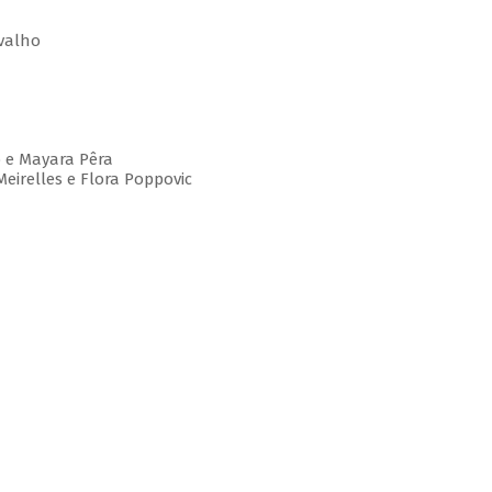
rvalho
ho e Mayara Pêra
Meirelles e Flora Poppovic