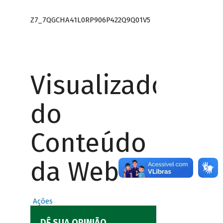
Z7_7QGCHA41L0RP906P422Q9Q01V5
Visualizador
do
Conteúdo
da Web
Ações
DÊ SUA OPINIÃO