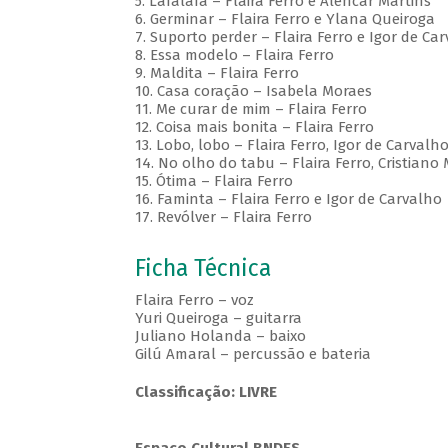
5. Lafalafa – Flaira Ferro e Alencar Martins
6. Germinar – Flaira Ferro e Ylana Queiroga
7. Suporto perder – Flaira Ferro e Igor de Ca
8. Essa modelo – Flaira Ferro
9. Maldita – Flaira Ferro
10. Casa coração – Isabela Moraes
11. Me curar de mim – Flaira Ferro
12. Coisa mais bonita – Flaira Ferro
13. Lobo, lobo – Flaira Ferro, Igor de Carval
14. No olho do tabu – Flaira Ferro, Cristiano 
15. Ótima – Flaira Ferro
16. Faminta – Flaira Ferro e Igor de Carvalho
17. Revólver – Flaira Ferro
Ficha Técnica
Flaira Ferro – voz
Yuri Queiroga – guitarra
Juliano Holanda – baixo
Gilú Amaral – percussão e bateria
Classificação: LIVRE