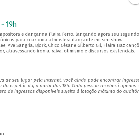
 - 19h
compositora e dançarina Flaira Ferro, lançando agora seu segund
trônicos para criar uma atmosfera dançante em seu show.
e, Ave Sangria, Bjork, Chico César e Gilberto Gil, Flaira traz canç
 atravessando ironia, raiva, otimismo e discursos existenciais.
a de seu lugar pela internet, você ainda pode encontrar ingress
a do espetáculo, a partir das 18h. Cada pessoa receberá apenas
o de ingressos disponíveis sujeito à lotação máxima do auditór
no