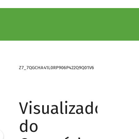
Z7_7QGCHA41L0RP906P422Q9Q01V6
Visualizador
do