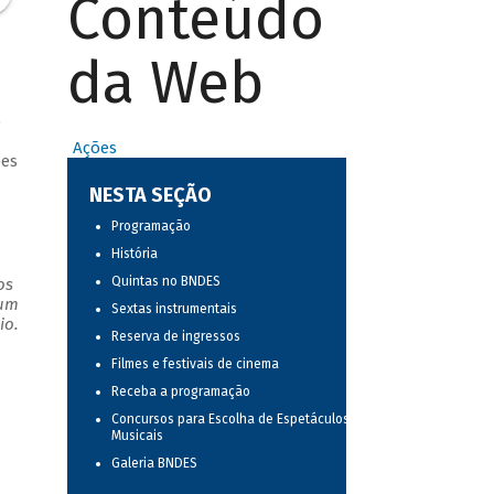
Conteúdo
da Web
o
Ações
ões
NESTA SEÇÃO
Programação
História
Quintas no BNDES
os
 um
Sextas instrumentais
io.
Reserva de ingressos
Filmes e festivais de cinema
Receba a programação
Concursos para Escolha de Espetáculos
Musicais
Galeria BNDES