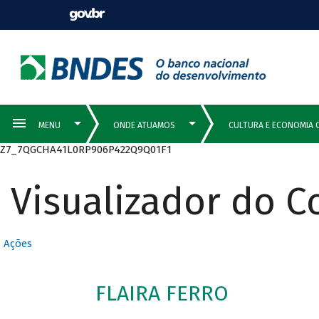
Z7_7QGCHA41L0RP906P422Q9Q01F1
Visualizador do 
Ações
FLAIRA FERRO