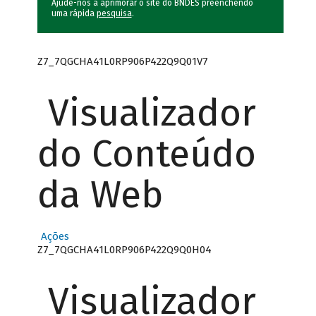
Ajude-nos a aprimorar o site do BNDES preenchendo
uma rápida
pesquisa
.
Z7_7QGCHA41L0RP906P422Q9Q01V7
Visualizador
do Conteúdo
da Web
Ações
Z7_7QGCHA41L0RP906P422Q9Q0H04
Visualizador