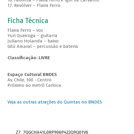
16. Faminta – Flaira Ferro e Igor de Carvalho
17. Revólver – Flaira Ferro
Ficha Técnica
Flaira Ferro – voz
Yuri Queiroga – guitarra
Juliano Holanda – baixo
Gilú Amaral – percussão e bateria
Classificação: LIVRE
Espaço Cultural BNDES
Av, Chile, 100 - Centro
Próximo ao metrô Carioca
Veja as outras atrações do Quintas no BNDES
Z7_7QGCHA41L0RP906P422Q9Q01V6