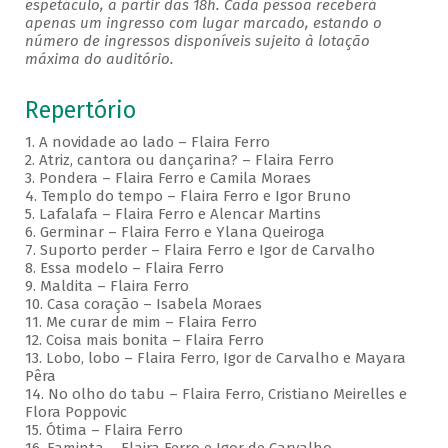
espetáculo, a partir das 18h. Cada pessoa receberá
apenas um ingresso com lugar marcado, estando o
número de ingressos disponíveis sujeito à lotação
máxima do auditório.
Repertório
1. A novidade ao lado – Flaira Ferro
2. Atriz, cantora ou dançarina? – Flaira Ferro
3. Pondera – Flaira Ferro e Camila Moraes
4. Templo do tempo – Flaira Ferro e Igor Bruno
5. Lafalafa – Flaira Ferro e Alencar Martins
6. Germinar – Flaira Ferro e Ylana Queiroga
7. Suporto perder – Flaira Ferro e Igor de Carvalho
8. Essa modelo – Flaira Ferro
9. Maldita – Flaira Ferro
10. Casa coração – Isabela Moraes
11. Me curar de mim – Flaira Ferro
12. Coisa mais bonita – Flaira Ferro
13. Lobo, lobo – Flaira Ferro, Igor de Carvalho e Mayara
Pêra
14. No olho do tabu – Flaira Ferro, Cristiano Meirelles e
Flora Poppovic
15. Ótima – Flaira Ferro