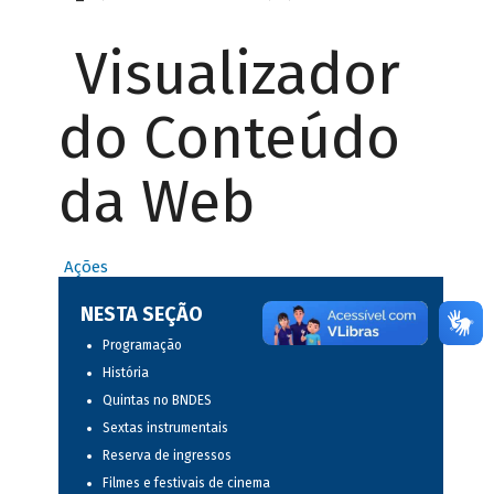
Visualizador
do Conteúdo
da Web
Ações
NESTA SEÇÃO
Programação
História
Quintas no BNDES
Sextas instrumentais
Reserva de ingressos
Filmes e festivais de cinema