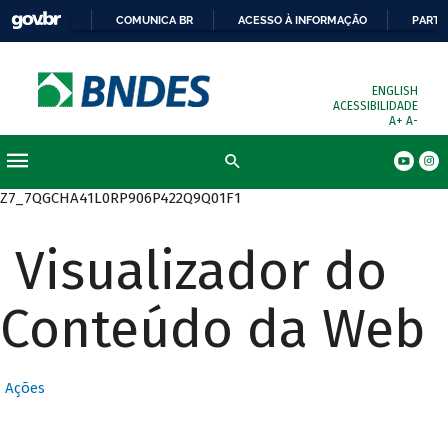
COMUNICA BR
ACESSO À INFORMAÇÃO
PARTI
ENGLISH
ACESSIBILIDADE
A+
A-
Busca
Z7_7QGCHA41L0RP906P422Q9Q01F1
Visualizador do
Conteúdo da Web
Ações