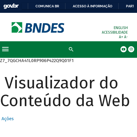
COMUNICA BR
ACESSO À INFORMAÇÃO
PARTI
ENGLISH
ACESSIBILIDADE
A+
A-
Busca
Z7_7QGCHA41L0RP906P422Q9Q01F1
Visualizador do
Conteúdo da Web
Ações