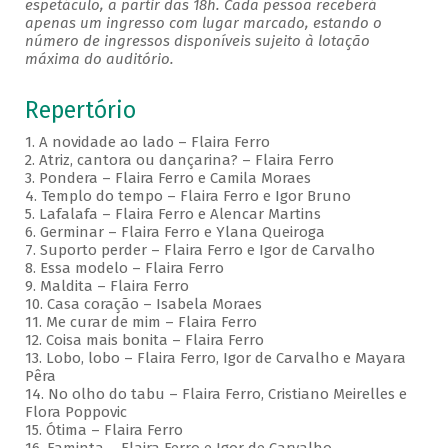
espetáculo, a partir das 18h. Cada pessoa receberá
apenas um ingresso com lugar marcado, estando o
número de ingressos disponíveis sujeito à lotação
máxima do auditório.
Repertório
1. A novidade ao lado – Flaira Ferro
2. Atriz, cantora ou dançarina? – Flaira Ferro
3. Pondera – Flaira Ferro e Camila Moraes
4. Templo do tempo – Flaira Ferro e Igor Bruno
5. Lafalafa – Flaira Ferro e Alencar Martins
6. Germinar – Flaira Ferro e Ylana Queiroga
7. Suporto perder – Flaira Ferro e Igor de Carvalho
8. Essa modelo – Flaira Ferro
9. Maldita – Flaira Ferro
10. Casa coração – Isabela Moraes
11. Me curar de mim – Flaira Ferro
12. Coisa mais bonita – Flaira Ferro
13. Lobo, lobo – Flaira Ferro, Igor de Carvalho e Mayara
Pêra
14. No olho do tabu – Flaira Ferro, Cristiano Meirelles e
Flora Poppovic
15. Ótima – Flaira Ferro