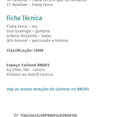
16. Faminta – Flaira Ferro e Igor de Carvalho
17. Revólver – Flaira Ferro
Ficha Técnica
Flaira Ferro – voz
Yuri Queiroga – guitarra
Juliano Holanda – baixo
Gilú Amaral – percussão e bateria
Classificação: LIVRE
Espaço Cultural BNDES
Av, Chile, 100 - Centro
Próximo ao metrô Carioca
Veja as outras atrações do Quintas no BNDES
Z7_7QGCHA41L0RP906P422Q9Q01V6