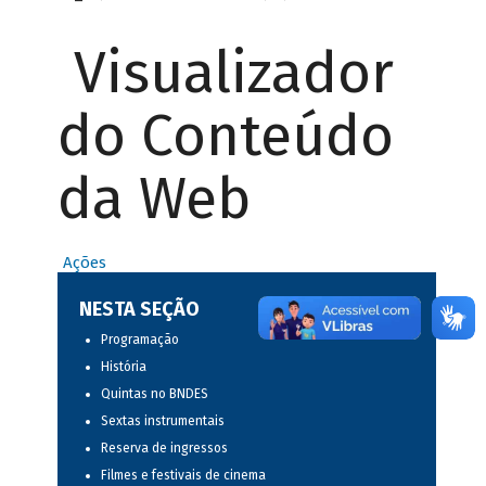
Visualizador
do Conteúdo
da Web
Ações
NESTA SEÇÃO
Programação
História
Quintas no BNDES
Sextas instrumentais
Reserva de ingressos
Filmes e festivais de cinema