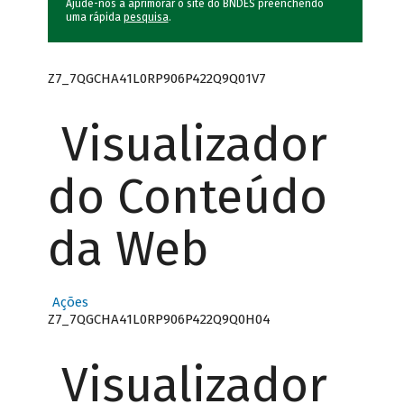
Ajude-nos a aprimorar o site do BNDES preenchendo
uma rápida
pesquisa
.
Z7_7QGCHA41L0RP906P422Q9Q01V7
Visualizador
do Conteúdo
da Web
Ações
Z7_7QGCHA41L0RP906P422Q9Q0H04
Visualizador