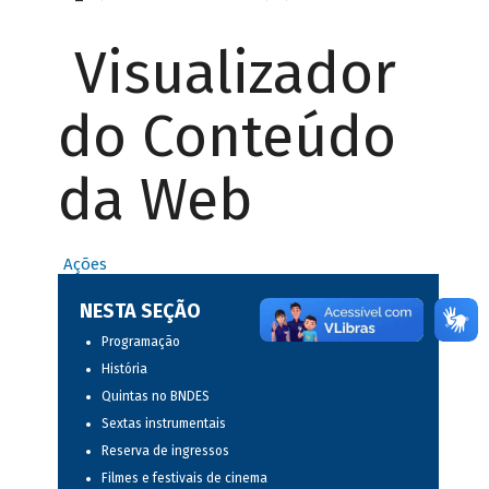
Visualizador
do Conteúdo
da Web
Ações
NESTA SEÇÃO
Programação
História
Quintas no BNDES
Sextas instrumentais
Reserva de ingressos
Filmes e festivais de cinema