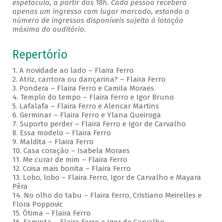
espetáculo, a partir das 18h. Cada pessoa receberá
apenas um ingresso com lugar marcado, estando o
número de ingressos disponíveis sujeito à lotação
máxima do auditório.
Repertório
1. A novidade ao lado – Flaira Ferro
2. Atriz, cantora ou dançarina? – Flaira Ferro
3. Pondera – Flaira Ferro e Camila Moraes
4. Templo do tempo – Flaira Ferro e Igor Bruno
5. Lafalafa – Flaira Ferro e Alencar Martins
6. Germinar – Flaira Ferro e Ylana Queiroga
7. Suporto perder – Flaira Ferro e Igor de Carvalho
8. Essa modelo – Flaira Ferro
9. Maldita – Flaira Ferro
10. Casa coração – Isabela Moraes
11. Me curar de mim – Flaira Ferro
12. Coisa mais bonita – Flaira Ferro
13. Lobo, lobo – Flaira Ferro, Igor de Carvalho e Mayara
Pêra
14. No olho do tabu – Flaira Ferro, Cristiano Meirelles e
Flora Poppovic
15. Ótima – Flaira Ferro