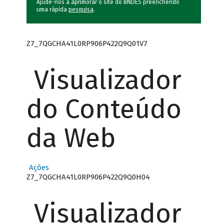
Ajude-nos a aprimorar o site do BNDES preenchendo
uma rápida
pesquisa
.
Z7_7QGCHA41L0RP906P422Q9Q01V7
Visualizador
do Conteúdo
da Web
Ações
Z7_7QGCHA41L0RP906P422Q9Q0H04
Visualizador