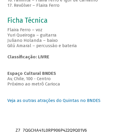
16. Faminta – Flaira Ferro e Igor de Carvalho
17. Revólver – Flaira Ferro
Ficha Técnica
Flaira Ferro – voz
Yuri Queiroga – guitarra
Juliano Holanda – baixo
Gilú Amaral – percussão e bateria
Classificação: LIVRE
Espaço Cultural BNDES
Av, Chile, 100 - Centro
Próximo ao metrô Carioca
Veja as outras atrações do Quintas no BNDES
Z7_7QGCHA41L0RP906P422Q9Q01V6