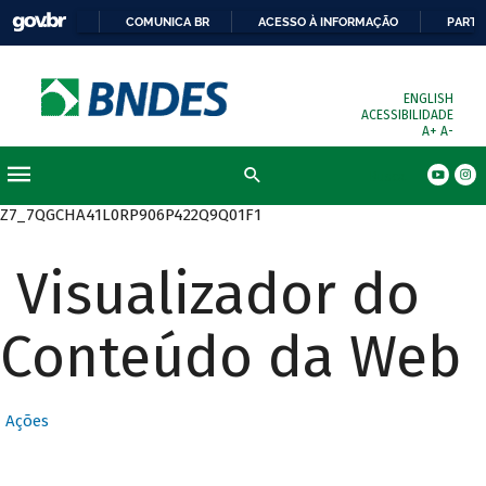
COMUNICA BR
ACESSO À INFORMAÇÃO
PARTI
ENGLISH
ACESSIBILIDADE
A+
A-
Busca
Z7_7QGCHA41L0RP906P422Q9Q01F1
Visualizador do
Conteúdo da Web
Ações