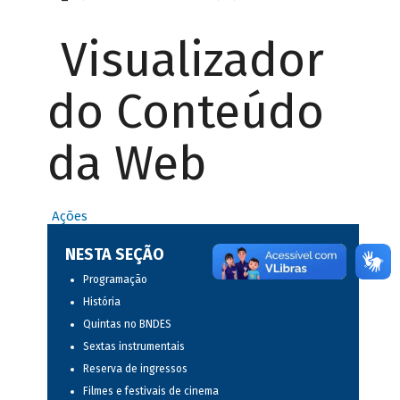
Visualizador
do Conteúdo
da Web
Ações
NESTA SEÇÃO
Programação
História
Quintas no BNDES
Sextas instrumentais
Reserva de ingressos
Filmes e festivais de cinema