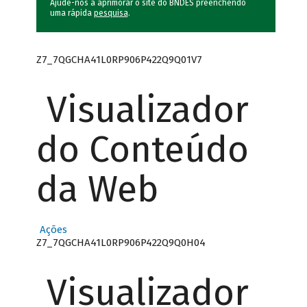
Ajude-nos a aprimorar o site do BNDES preenchendo
uma rápida
pesquisa
.
Z7_7QGCHA41L0RP906P422Q9Q01V7
Visualizador
do Conteúdo
da Web
Ações
Z7_7QGCHA41L0RP906P422Q9Q0H04
Visualizador