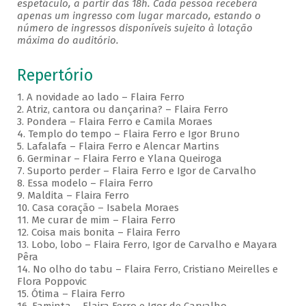
espetáculo, a partir das 18h. Cada pessoa receberá
apenas um ingresso com lugar marcado, estando o
número de ingressos disponíveis sujeito à lotação
máxima do auditório.
Repertório
1. A novidade ao lado – Flaira Ferro
2. Atriz, cantora ou dançarina? – Flaira Ferro
3. Pondera – Flaira Ferro e Camila Moraes
4. Templo do tempo – Flaira Ferro e Igor Bruno
5. Lafalafa – Flaira Ferro e Alencar Martins
6. Germinar – Flaira Ferro e Ylana Queiroga
7. Suporto perder – Flaira Ferro e Igor de Carvalho
8. Essa modelo – Flaira Ferro
9. Maldita – Flaira Ferro
10. Casa coração – Isabela Moraes
11. Me curar de mim – Flaira Ferro
12. Coisa mais bonita – Flaira Ferro
13. Lobo, lobo – Flaira Ferro, Igor de Carvalho e Mayara
Pêra
14. No olho do tabu – Flaira Ferro, Cristiano Meirelles e
Flora Poppovic
15. Ótima – Flaira Ferro