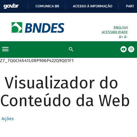
COMUNICA BR
ACESSO À INFORMAÇÃO
PARTI
ENGLISH
ACESSIBILIDADE
A+
A-
Busca
Z7_7QGCHA41L0RP906P422Q9Q01F1
Visualizador do
Conteúdo da Web
Ações