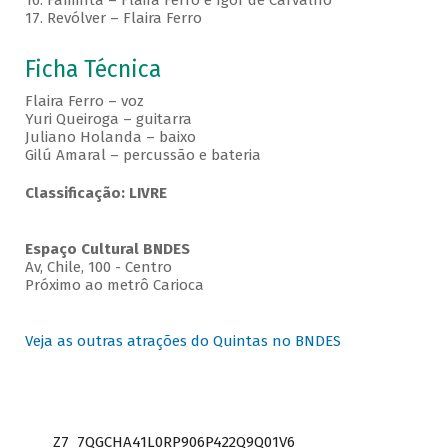
16. Faminta – Flaira Ferro e Igor de Carvalho
17. Revólver – Flaira Ferro
Ficha Técnica
Flaira Ferro – voz
Yuri Queiroga – guitarra
Juliano Holanda – baixo
Gilú Amaral – percussão e bateria
Classificação: LIVRE
Espaço Cultural BNDES
Av, Chile, 100 - Centro
Próximo ao metrô Carioca
Veja as outras atrações do Quintas no BNDES
Z7_7QGCHA41L0RP906P422Q9Q01V6