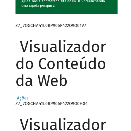
Ajude-nos a aprimorar o site do BNDES preenchendo
uma rápida
pesquisa
.
Z7_7QGCHA41L0RP906P422Q9Q01V7
Visualizador
do Conteúdo
da Web
Ações
Z7_7QGCHA41L0RP906P422Q9Q0H04
Visualizador