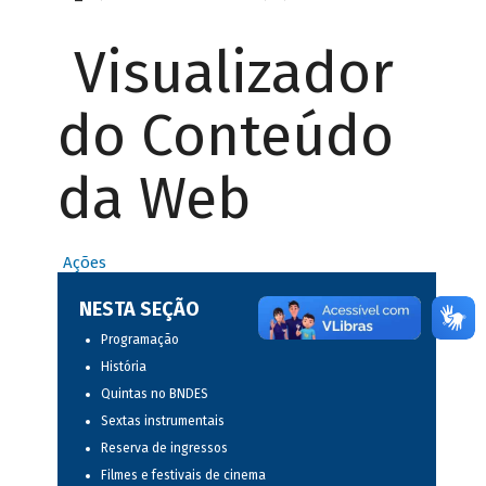
Visualizador
do Conteúdo
da Web
Ações
NESTA SEÇÃO
Programação
História
Quintas no BNDES
Sextas instrumentais
Reserva de ingressos
Filmes e festivais de cinema