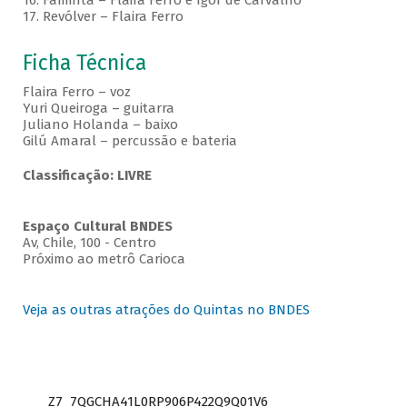
16. Faminta – Flaira Ferro e Igor de Carvalho
17. Revólver – Flaira Ferro
Ficha Técnica
Flaira Ferro – voz
Yuri Queiroga – guitarra
Juliano Holanda – baixo
Gilú Amaral – percussão e bateria
Classificação: LIVRE
Espaço Cultural BNDES
Av, Chile, 100 - Centro
Próximo ao metrô Carioca
Veja as outras atrações do Quintas no BNDES
Z7_7QGCHA41L0RP906P422Q9Q01V6