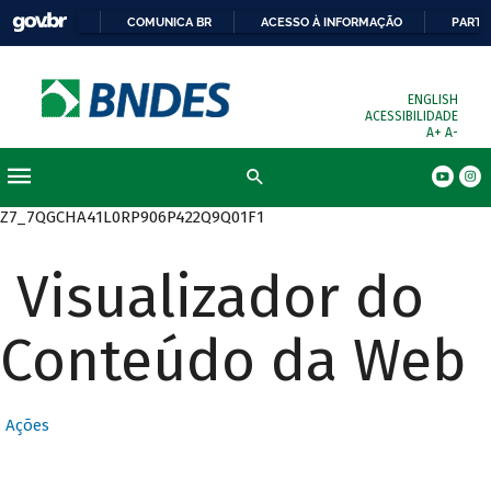
COMUNICA BR
ACESSO À INFORMAÇÃO
PARTI
ENGLISH
ACESSIBILIDADE
A+
A-
Busca
Z7_7QGCHA41L0RP906P422Q9Q01F1
Visualizador do
Conteúdo da Web
Ações