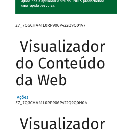
Ajude-nos a aprimorar o site do BNDES preenchendo
uma rápida
pesquisa
.
Z7_7QGCHA41L0RP906P422Q9Q01V7
Visualizador
do Conteúdo
da Web
Ações
Z7_7QGCHA41L0RP906P422Q9Q0H04
Visualizador