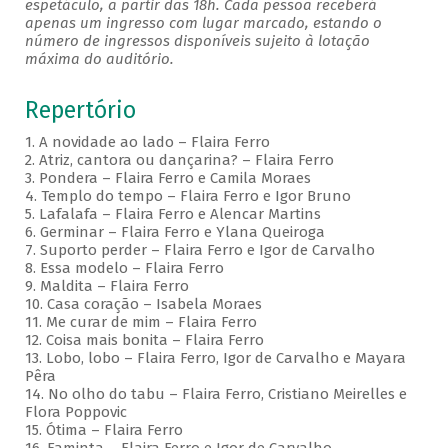
espetáculo, a partir das 18h. Cada pessoa receberá
apenas um ingresso com lugar marcado, estando o
número de ingressos disponíveis sujeito à lotação
máxima do auditório.
Repertório
1. A novidade ao lado – Flaira Ferro
2. Atriz, cantora ou dançarina? – Flaira Ferro
3. Pondera – Flaira Ferro e Camila Moraes
4. Templo do tempo – Flaira Ferro e Igor Bruno
5. Lafalafa – Flaira Ferro e Alencar Martins
6. Germinar – Flaira Ferro e Ylana Queiroga
7. Suporto perder – Flaira Ferro e Igor de Carvalho
8. Essa modelo – Flaira Ferro
9. Maldita – Flaira Ferro
10. Casa coração – Isabela Moraes
11. Me curar de mim – Flaira Ferro
12. Coisa mais bonita – Flaira Ferro
13. Lobo, lobo – Flaira Ferro, Igor de Carvalho e Mayara
Pêra
14. No olho do tabu – Flaira Ferro, Cristiano Meirelles e
Flora Poppovic
15. Ótima – Flaira Ferro