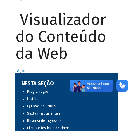
Visualizador
do Conteúdo
da Web
Ações
NESTA SEÇÃO
Programação
História
Quintas no BNDES
Sextas instrumentais
Reserva de ingressos
Filmes e festivais de cinema