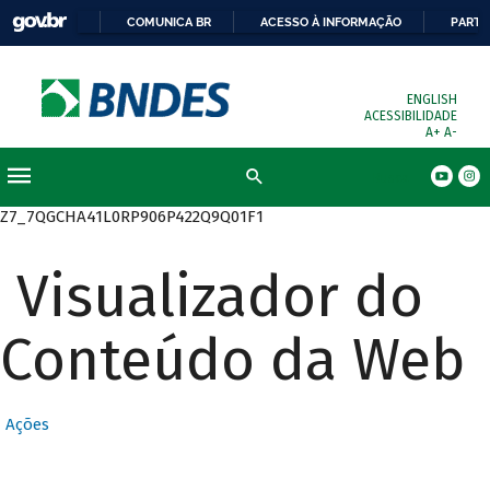
COMUNICA BR
ACESSO À INFORMAÇÃO
PARTI
ENGLISH
ACESSIBILIDADE
A+
A-
Busca
Z7_7QGCHA41L0RP906P422Q9Q01F1
Visualizador do
Conteúdo da Web
Ações