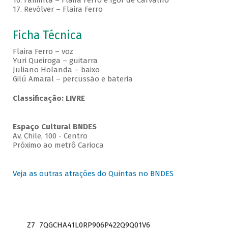
16. Faminta – Flaira Ferro e Igor de Carvalho
17. Revólver – Flaira Ferro
Ficha Técnica
Flaira Ferro – voz
Yuri Queiroga – guitarra
Juliano Holanda – baixo
Gilú Amaral – percussão e bateria
Classificação: LIVRE
Espaço Cultural BNDES
Av, Chile, 100 - Centro
Próximo ao metrô Carioca
Veja as outras atrações do Quintas no BNDES
Z7_7QGCHA41L0RP906P422Q9Q01V6