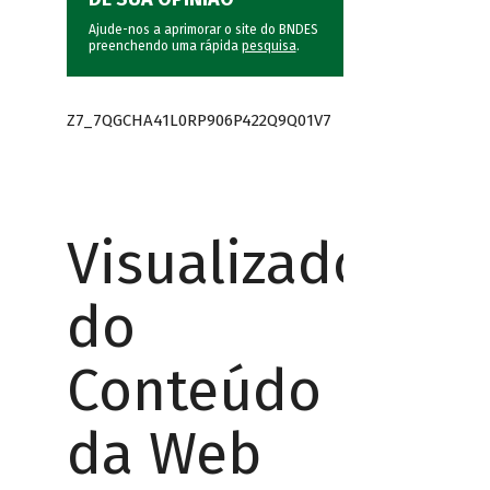
Ajude-nos a aprimorar o site do BNDES
preenchendo uma rápida
pesquisa
.
Z7_7QGCHA41L0RP906P422Q9Q01V7
Visualizador
do
Conteúdo
da Web