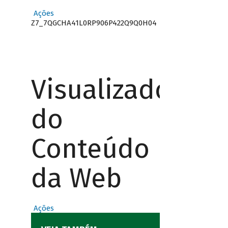
Ações
Z7_7QGCHA41L0RP906P422Q9Q0H04
Visualizador
do
Conteúdo
da Web
Ações