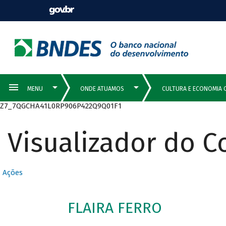
Z7_7QGCHA41L0RP906P422Q9Q01F1
Visualizador do 
Ações
FLAIRA FERRO