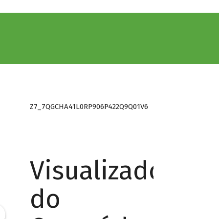
Z7_7QGCHA41L0RP906P422Q9Q01V6
Visualizador
do