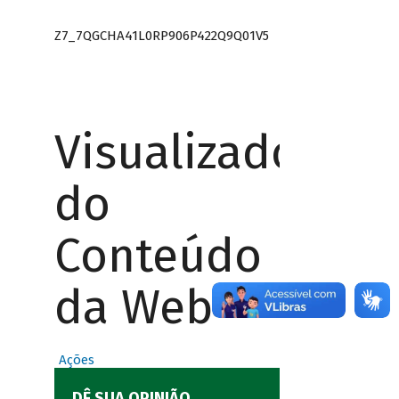
Z7_7QGCHA41L0RP906P422Q9Q01V5
Visualizador
do
Conteúdo
da Web
Ações
DÊ SUA OPINIÃO