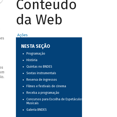
Conteúdo
da Web
o
Ações
ões
NESTA SEÇÃO
Programação
História
Quintas no BNDES
os
 um
Sextas instrumentais
io.
Reserva de ingressos
Filmes e festivais de cinema
Receba a programação
Concursos para Escolha de Espetáculos
Musicais
Galeria BNDES