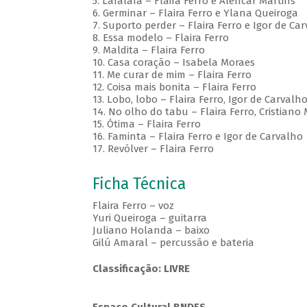
5. Lafalafa – Flaira Ferro e Alencar Martins
6. Germinar – Flaira Ferro e Ylana Queiroga
7. Suporto perder – Flaira Ferro e Igor de Ca
8. Essa modelo – Flaira Ferro
9. Maldita – Flaira Ferro
10. Casa coração – Isabela Moraes
11. Me curar de mim – Flaira Ferro
12. Coisa mais bonita – Flaira Ferro
13. Lobo, lobo – Flaira Ferro, Igor de Carval
14. No olho do tabu – Flaira Ferro, Cristiano 
15. Ótima – Flaira Ferro
16. Faminta – Flaira Ferro e Igor de Carvalho
17. Revólver – Flaira Ferro
Ficha Técnica
Flaira Ferro – voz
Yuri Queiroga – guitarra
Juliano Holanda – baixo
Gilú Amaral – percussão e bateria
Classificação: LIVRE