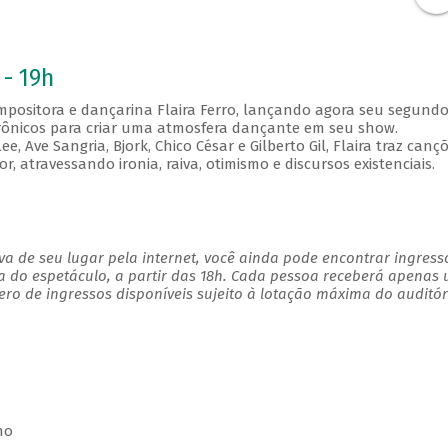
 - 19h
compositora e dançarina Flaira Ferro, lançando agora seu segund
trônicos para criar uma atmosfera dançante em seu show.
e, Ave Sangria, Bjork, Chico César e Gilberto Gil, Flaira traz canç
 atravessando ironia, raiva, otimismo e discursos existenciais.
a de seu lugar pela internet, você ainda pode encontrar ingress
a do espetáculo, a partir das 18h. Cada pessoa receberá apenas
o de ingressos disponíveis sujeito à lotação máxima do auditór
no