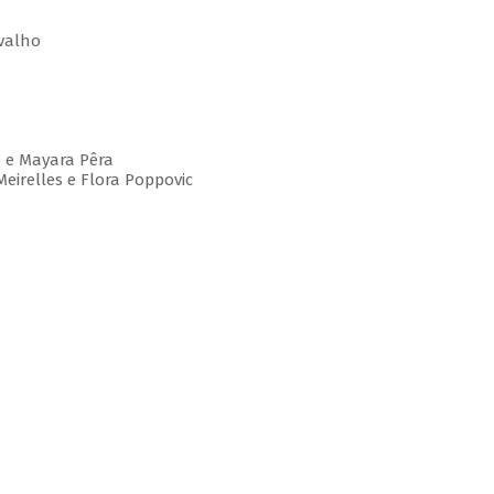
rvalho
ho e Mayara Pêra
Meirelles e Flora Poppovic