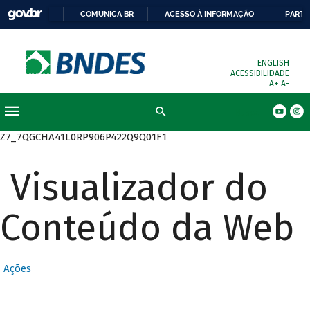
COMUNICA BR
ACESSO À INFORMAÇÃO
PARTI
ENGLISH
ACESSIBILIDADE
A+
A-
Busca
Z7_7QGCHA41L0RP906P422Q9Q01F1
Visualizador do
Conteúdo da Web
Ações