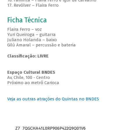
16. Faminta – Flaira Ferro e Igor de Carvalho
17. Revólver – Flaira Ferro
Ficha Técnica
Flaira Ferro – voz
Yuri Queiroga – guitarra
Juliano Holanda – baixo
Gilú Amaral – percussão e bateria
Classificação: LIVRE
Espaço Cultural BNDES
Av, Chile, 100 - Centro
Próximo ao metrô Carioca
Veja as outras atrações do Quintas no BNDES
Z7_7QGCHA41L0RP906P422Q9Q01V6