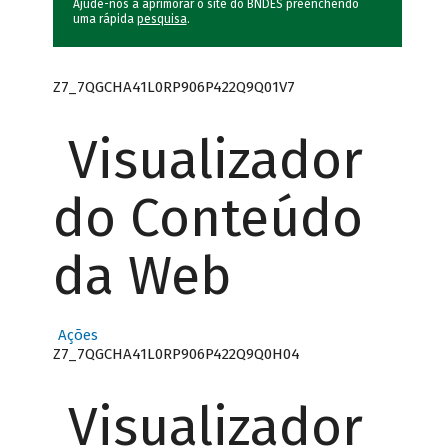
Ajude-nos a aprimorar o site do BNDES preenchendo
uma rápida
pesquisa
.
Z7_7QGCHA41L0RP906P422Q9Q01V7
Visualizador
do Conteúdo
da Web
Ações
Z7_7QGCHA41L0RP906P422Q9Q0H04
Visualizador