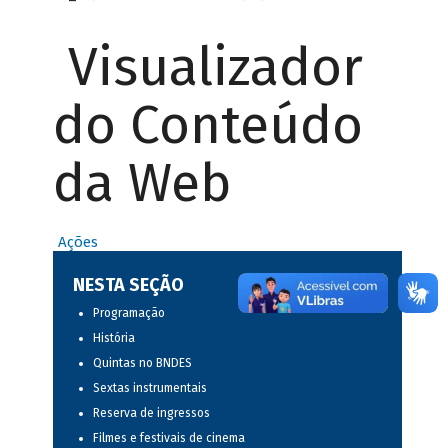
Visualizador
do Conteúdo
da Web
Ações
NESTA SEÇÃO
Programação
História
Quintas no BNDES
Sextas instrumentais
Reserva de ingressos
Filmes e festivais de cinema