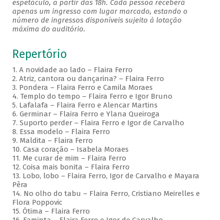
espetáculo, a partir das 18h. Cada pessoa receberá
apenas um ingresso com lugar marcado, estando o
número de ingressos disponíveis sujeito à lotação
máxima do auditório.
Repertório
1. A novidade ao lado – Flaira Ferro
2. Atriz, cantora ou dançarina? – Flaira Ferro
3. Pondera – Flaira Ferro e Camila Moraes
4. Templo do tempo – Flaira Ferro e Igor Bruno
5. Lafalafa – Flaira Ferro e Alencar Martins
6. Germinar – Flaira Ferro e Ylana Queiroga
7. Suporto perder – Flaira Ferro e Igor de Carvalho
8. Essa modelo – Flaira Ferro
9. Maldita – Flaira Ferro
10. Casa coração – Isabela Moraes
11. Me curar de mim – Flaira Ferro
12. Coisa mais bonita – Flaira Ferro
13. Lobo, lobo – Flaira Ferro, Igor de Carvalho e Mayara
Pêra
14. No olho do tabu – Flaira Ferro, Cristiano Meirelles e
Flora Poppovic
15. Ótima – Flaira Ferro