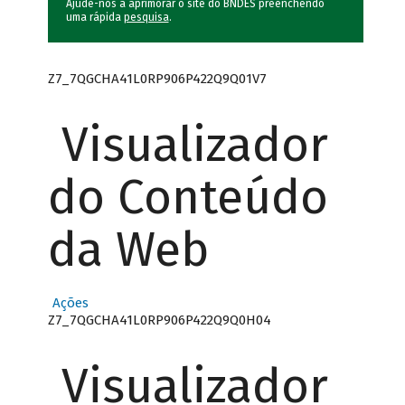
Ajude-nos a aprimorar o site do BNDES preenchendo
uma rápida
pesquisa
.
Z7_7QGCHA41L0RP906P422Q9Q01V7
Visualizador
do Conteúdo
da Web
Ações
Z7_7QGCHA41L0RP906P422Q9Q0H04
Visualizador