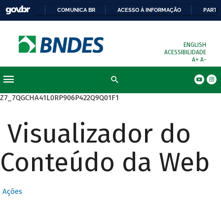
COMUNICA BR
ACESSO À INFORMAÇÃO
PARTI
ENGLISH
ACESSIBILIDADE
A+
A-
Busca
Z7_7QGCHA41L0RP906P422Q9Q01F1
Visualizador do
Conteúdo da Web
Ações