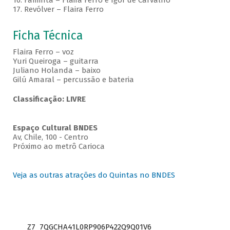
16. Faminta – Flaira Ferro e Igor de Carvalho
17. Revólver – Flaira Ferro
Ficha Técnica
Flaira Ferro – voz
Yuri Queiroga – guitarra
Juliano Holanda – baixo
Gilú Amaral – percussão e bateria
Classificação: LIVRE
Espaço Cultural BNDES
Av, Chile, 100 - Centro
Próximo ao metrô Carioca
Veja as outras atrações do Quintas no BNDES
Z7_7QGCHA41L0RP906P422Q9Q01V6