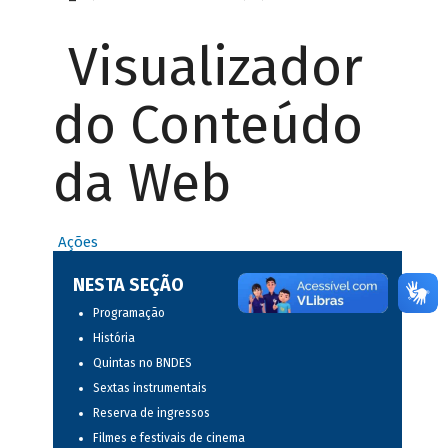
Visualizador
do Conteúdo
da Web
Ações
NESTA SEÇÃO
Programação
História
Quintas no BNDES
Sextas instrumentais
Reserva de ingressos
Filmes e festivais de cinema