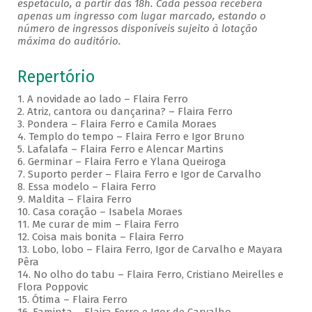
espetáculo, a partir das 18h. Cada pessoa receberá
apenas um ingresso com lugar marcado, estando o
número de ingressos disponíveis sujeito à lotação
máxima do auditório.
Repertório
1. A novidade ao lado – Flaira Ferro
2. Atriz, cantora ou dançarina? – Flaira Ferro
3. Pondera – Flaira Ferro e Camila Moraes
4. Templo do tempo – Flaira Ferro e Igor Bruno
5. Lafalafa – Flaira Ferro e Alencar Martins
6. Germinar – Flaira Ferro e Ylana Queiroga
7. Suporto perder – Flaira Ferro e Igor de Carvalho
8. Essa modelo – Flaira Ferro
9. Maldita – Flaira Ferro
10. Casa coração – Isabela Moraes
11. Me curar de mim – Flaira Ferro
12. Coisa mais bonita – Flaira Ferro
13. Lobo, lobo – Flaira Ferro, Igor de Carvalho e Mayara
Pêra
14. No olho do tabu – Flaira Ferro, Cristiano Meirelles e
Flora Poppovic
15. Ótima – Flaira Ferro