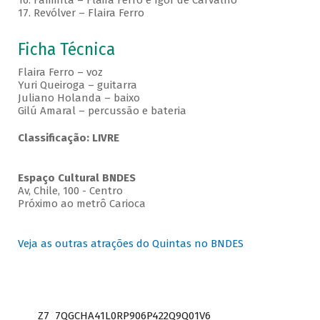
16. Faminta – Flaira Ferro e Igor de Carvalho
17. Revólver – Flaira Ferro
Ficha Técnica
Flaira Ferro – voz
Yuri Queiroga – guitarra
Juliano Holanda – baixo
Gilú Amaral – percussão e bateria
Classificação: LIVRE
Espaço Cultural BNDES
Av, Chile, 100 - Centro
Próximo ao metrô Carioca
Veja as outras atrações do Quintas no BNDES
Z7_7QGCHA41L0RP906P422Q9Q01V6