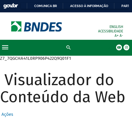
COMUNICA BR
ACESSO À INFORMAÇÃO
PARTI
ENGLISH
ACESSIBILIDADE
A+
A-
Busca
Z7_7QGCHA41L0RP906P422Q9Q01F1
Visualizador do
Conteúdo da Web
Ações