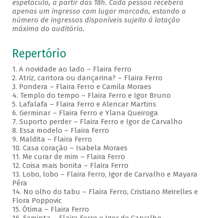
espetáculo, a partir das 18h. Cada pessoa receberá
apenas um ingresso com lugar marcado, estando o
número de ingressos disponíveis sujeito à lotação
máxima do auditório.
Repertório
1. A novidade ao lado – Flaira Ferro
2. Atriz, cantora ou dançarina? – Flaira Ferro
3. Pondera – Flaira Ferro e Camila Moraes
4. Templo do tempo – Flaira Ferro e Igor Bruno
5. Lafalafa – Flaira Ferro e Alencar Martins
6. Germinar – Flaira Ferro e Ylana Queiroga
7. Suporto perder – Flaira Ferro e Igor de Carvalho
8. Essa modelo – Flaira Ferro
9. Maldita – Flaira Ferro
10. Casa coração – Isabela Moraes
11. Me curar de mim – Flaira Ferro
12. Coisa mais bonita – Flaira Ferro
13. Lobo, lobo – Flaira Ferro, Igor de Carvalho e Mayara
Pêra
14. No olho do tabu – Flaira Ferro, Cristiano Meirelles e
Flora Poppovic
15. Ótima – Flaira Ferro