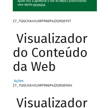
Ajude-nos a aprimorar o site do BNDES preenchendo
uma rápida
pesquisa
.
Z7_7QGCHA41L0RP906P422Q9Q01V7
Visualizador
do Conteúdo
da Web
Ações
Z7_7QGCHA41L0RP906P422Q9Q0H04
Visualizador