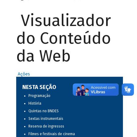
Visualizador
do Conteúdo
da Web
Ações
NESTA SEÇÃO
Programação
História
Quintas no BNDES
Sextas instrumentais
Reserva de ingressos
Filmes e festivais de cinema