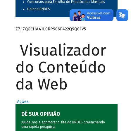
Concursos para Escolha de Espetáculos Musicais
Galeria BNDES
Z7_7QGCHA41L0RP906P422Q9Q01V5
Visualizador
do Conteúdo
da Web
Ações
DÊ SUA OPINIÃO
Ajude-nos a aprimorar o site do BNDES preenchendo
uma rápida
pesquisa
.