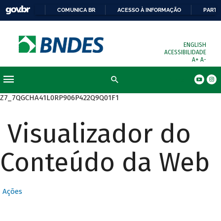
COMUNICA BR
ACESSO À INFORMAÇÃO
PARTI
ENGLISH
ACESSIBILIDADE
A+
A-
Busca
Z7_7QGCHA41L0RP906P422Q9Q01F1
Visualizador do
Conteúdo da Web
Ações