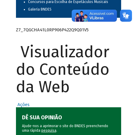
Concursos para Escolha de Espetáculos Musicais
Galeria BNDES
Z7_7QGCHA41L0RP906P422Q9Q01V5
Visualizador
do Conteúdo
da Web
Ações
DÊ SUA OPINIÃO
Ajude-nos a aprimorar o site do BNDES preenchendo
uma rápida
pesquisa
.