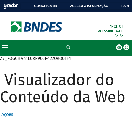
COMUNICA BR
ACESSO À INFORMAÇÃO
PARTI
ENGLISH
ACESSIBILIDADE
A+
A-
Busca
Z7_7QGCHA41L0RP906P422Q9Q01F1
Visualizador do
Conteúdo da Web
Ações