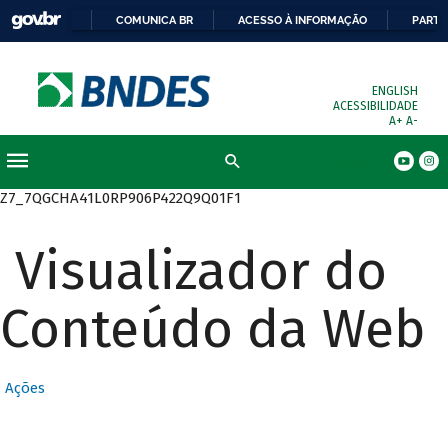
COMUNICA BR
ACESSO À INFORMAÇÃO
PARTI
ENGLISH
ACESSIBILIDADE
A+
A-
Busca
Z7_7QGCHA41L0RP906P422Q9Q01F1
Visualizador do
Conteúdo da Web
Ações