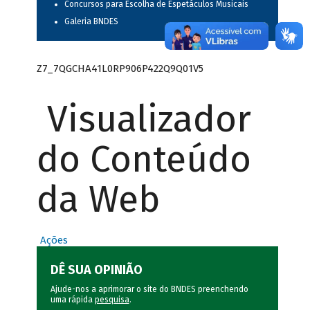
Concursos para Escolha de Espetáculos Musicais
Galeria BNDES
Z7_7QGCHA41L0RP906P422Q9Q01V5
Visualizador
do Conteúdo
da Web
Ações
DÊ SUA OPINIÃO
Ajude-nos a aprimorar o site do BNDES preenchendo
uma rápida
pesquisa
.