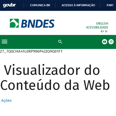
COMUNICA BR
ACESSO À INFORMAÇÃO
PARTI
ENGLISH
ACESSIBILIDADE
A+
A-
Busca
Z7_7QGCHA41L0RP906P422Q9Q01F1
Visualizador do
Conteúdo da Web
Ações