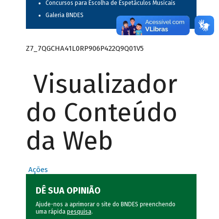
Concursos para Escolha de Espetáculos Musicais
Galeria BNDES
Z7_7QGCHA41L0RP906P422Q9Q01V5
Visualizador
do Conteúdo
da Web
Ações
DÊ SUA OPINIÃO
Ajude-nos a aprimorar o site do BNDES preenchendo
uma rápida
pesquisa
.