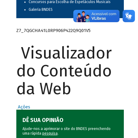
Concursos para Escolha de Espetáculos Musicais
Galeria BNDES
Z7_7QGCHA41L0RP906P422Q9Q01V5
Visualizador
do Conteúdo
da Web
Ações
DÊ SUA OPINIÃO
Ajude-nos a aprimorar o site do BNDES preenchendo
uma rápida
pesquisa
.