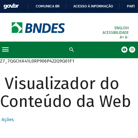
COMUNICA BR
ACESSO À INFORMAÇÃO
PARTI
ENGLISH
ACESSIBILIDADE
A+
A-
Busca
Z7_7QGCHA41L0RP906P422Q9Q01F1
Visualizador do
Conteúdo da Web
Ações