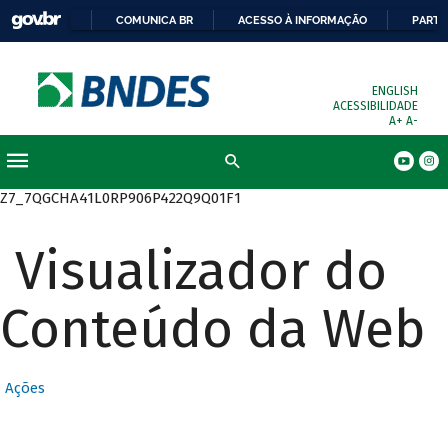
COMUNICA BR
ACESSO À INFORMAÇÃO
PARTI
ENGLISH
ACESSIBILIDADE
A+
A-
Busca
Z7_7QGCHA41L0RP906P422Q9Q01F1
Visualizador do
Conteúdo da Web
Ações