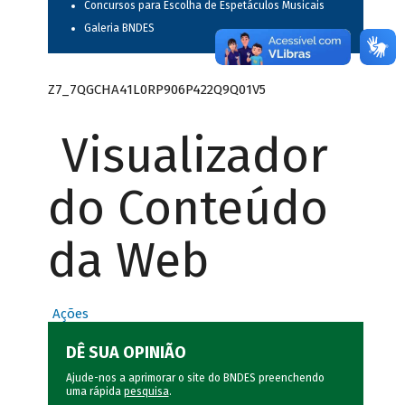
Concursos para Escolha de Espetáculos Musicais
Galeria BNDES
Z7_7QGCHA41L0RP906P422Q9Q01V5
Visualizador
do Conteúdo
da Web
Ações
DÊ SUA OPINIÃO
Ajude-nos a aprimorar o site do BNDES preenchendo
uma rápida
pesquisa
.