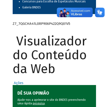
Concursos para Escolha de Espetáculos Musicais
Galeria BNDES
Z7_7QGCHA41L0RP906P422Q9Q01V5
Visualizador
do Conteúdo
da Web
Ações
DÊ SUA OPINIÃO
Ajude-nos a aprimorar o site do BNDES preenchendo
uma rápida
pesquisa
.