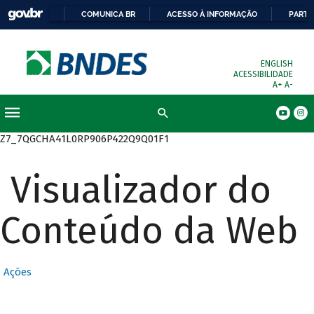
COMUNICA BR
ACESSO À INFORMAÇÃO
PARTI
ENGLISH
ACESSIBILIDADE
A+
A-
Busca
Z7_7QGCHA41L0RP906P422Q9Q01F1
Visualizador do
Conteúdo da Web
Ações