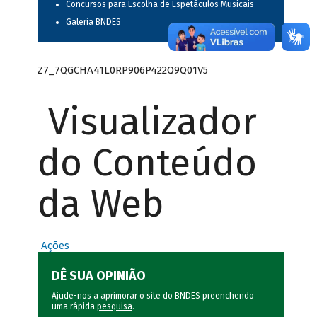
Concursos para Escolha de Espetáculos Musicais
Galeria BNDES
Z7_7QGCHA41L0RP906P422Q9Q01V5
Visualizador
do Conteúdo
da Web
Ações
DÊ SUA OPINIÃO
Ajude-nos a aprimorar o site do BNDES preenchendo
uma rápida
pesquisa
.