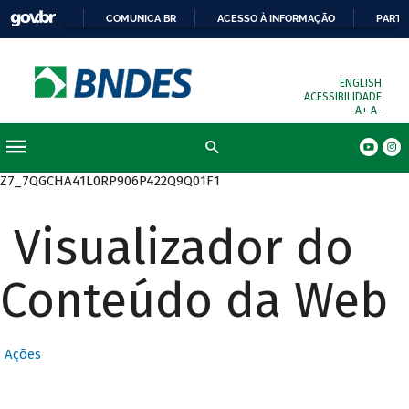
COMUNICA BR
ACESSO À INFORMAÇÃO
PARTI
ENGLISH
ACESSIBILIDADE
A+
A-
Busca
Z7_7QGCHA41L0RP906P422Q9Q01F1
Visualizador do
Conteúdo da Web
Ações