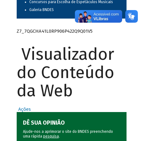
Concursos para Escolha de Espetáculos Musicais
Galeria BNDES
Z7_7QGCHA41L0RP906P422Q9Q01V5
Visualizador
do Conteúdo
da Web
Ações
DÊ SUA OPINIÃO
Ajude-nos a aprimorar o site do BNDES preenchendo
uma rápida
pesquisa
.