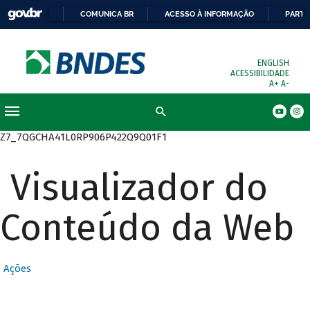
COMUNICA BR
ACESSO À INFORMAÇÃO
PARTI
ENGLISH
ACESSIBILIDADE
A+
A-
Busca
Z7_7QGCHA41L0RP906P422Q9Q01F1
Visualizador do
Conteúdo da Web
Ações