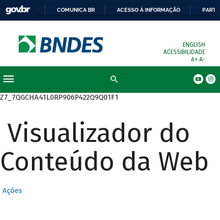
COMUNICA BR
ACESSO À INFORMAÇÃO
PARTI
ENGLISH
ACESSIBILIDADE
A+
A-
Busca
Z7_7QGCHA41L0RP906P422Q9Q01F1
Visualizador do
Conteúdo da Web
Ações