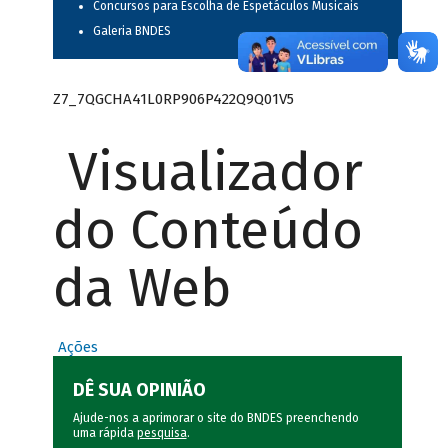
Concursos para Escolha de Espetáculos Musicais
Galeria BNDES
Z7_7QGCHA41L0RP906P422Q9Q01V5
Visualizador
do Conteúdo
da Web
Ações
DÊ SUA OPINIÃO
Ajude-nos a aprimorar o site do BNDES preenchendo
uma rápida
pesquisa
.