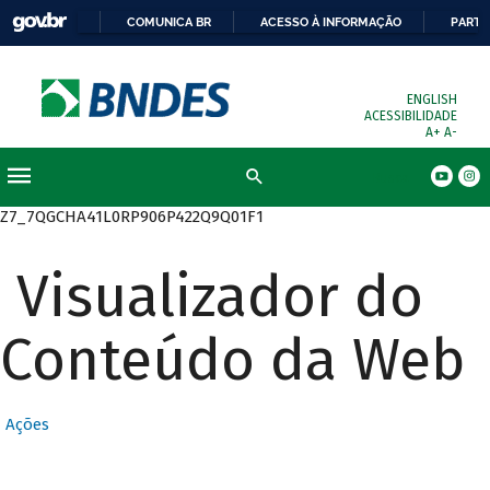
COMUNICA BR
ACESSO À INFORMAÇÃO
PARTI
ENGLISH
ACESSIBILIDADE
A+
A-
Busca
Z7_7QGCHA41L0RP906P422Q9Q01F1
Visualizador do
Conteúdo da Web
Ações