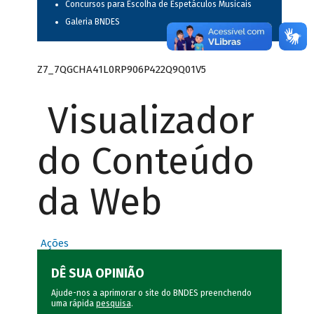
Concursos para Escolha de Espetáculos Musicais
Galeria BNDES
Z7_7QGCHA41L0RP906P422Q9Q01V5
Visualizador
do Conteúdo
da Web
Ações
DÊ SUA OPINIÃO
Ajude-nos a aprimorar o site do BNDES preenchendo
uma rápida
pesquisa
.