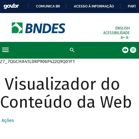
COMUNICA BR
ACESSO À INFORMAÇÃO
PARTI
ENGLISH
ACESSIBILIDADE
A+
A-
Busca
Z7_7QGCHA41L0RP906P422Q9Q01F1
Visualizador do
Conteúdo da Web
Ações