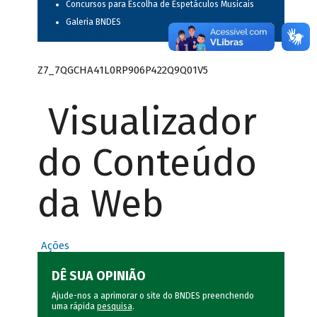
Concursos para Escolha de Espetáculos Musicais
Galeria BNDES
Z7_7QGCHA41L0RP906P422Q9Q01V5
Visualizador
do Conteúdo
da Web
Ações
DÊ SUA OPINIÃO
Ajude-nos a aprimorar o site do BNDES preenchendo
uma rápida
pesquisa
.