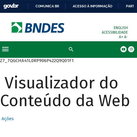
COMUNICA BR
ACESSO À INFORMAÇÃO
PARTI
ENGLISH
ACESSIBILIDADE
A+
A-
Busca
Z7_7QGCHA41L0RP906P422Q9Q01F1
Visualizador do
Conteúdo da Web
Ações