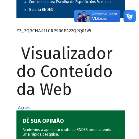
Concursos para Escolha de Espetáculos Musicais
Galeria BNDES
Z7_7QGCHA41L0RP906P422Q9Q01V5
Visualizador
do Conteúdo
da Web
Ações
DÊ SUA OPINIÃO
Ajude-nos a aprimorar o site do BNDES preenchendo
uma rápida
pesquisa
.