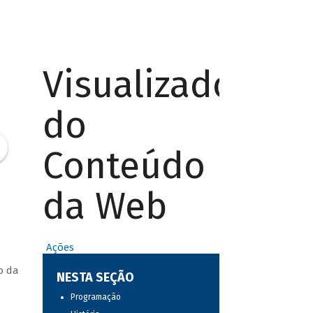
Visualizador
do
Conteúdo
da Web
Ações
o da
NESTA SEÇÃO
Programação