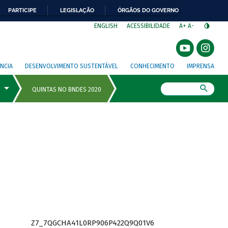
PARTICIPE
LEGISLAÇÃO
ÓRGÃOS DO GOVERNO
⁣
ENGLISH
ACESSIBILIDADE
A+
A-
NCIA
DESENVOLVIMENTO SUSTENTÁVEL
CONHECIMENTO
IMPRENSA
Busca
Z7_7QGCHA41L0RP906P422Q9Q01V6