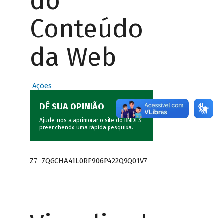
do
Conteúdo
da Web
Ações
DÊ SUA OPINIÃO
Ajude-nos a aprimorar o site do BNDES
preenchendo uma rápida
pesquisa
.
Z7_7QGCHA41L0RP906P422Q9Q01V7