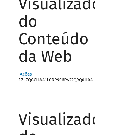
Visualizador
do
Conteúdo
da Web
Ações
Z7_7QGCHA41L0RP906P422Q9Q0H04
Visualizador