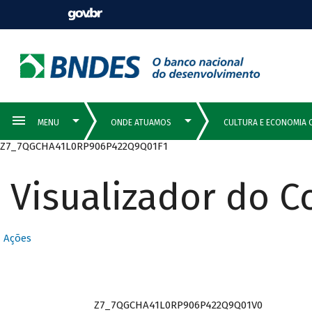
Z7_7QGCHA41L0RP906P422Q9Q01F1
Visualizador do 
Ações
Z7_7QGCHA41L0RP906P422Q9Q01V0