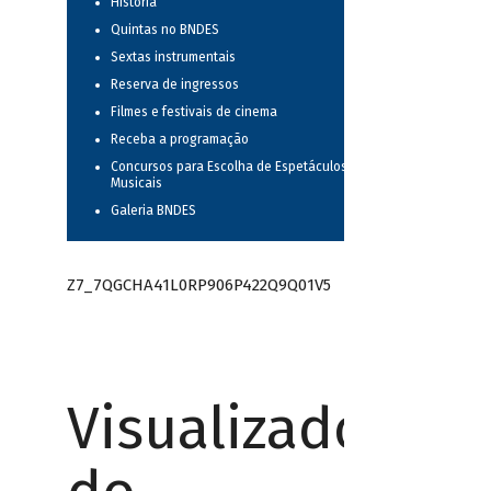
História
Quintas no BNDES
Sextas instrumentais
Reserva de ingressos
Filmes e festivais de cinema
Receba a programação
Concursos para Escolha de Espetáculos
Musicais
Galeria BNDES
Z7_7QGCHA41L0RP906P422Q9Q01V5
Visualizador