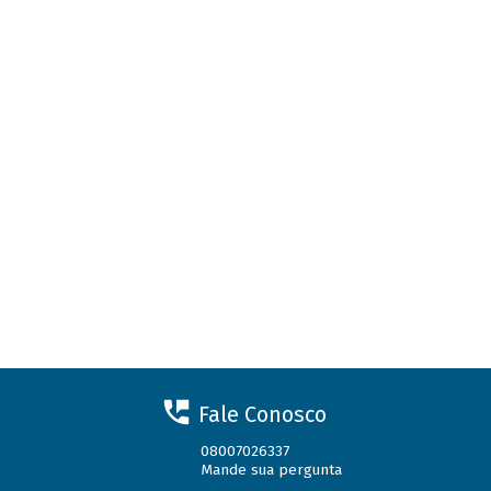
Fale Conosco
08007026337
Mande sua pergunta