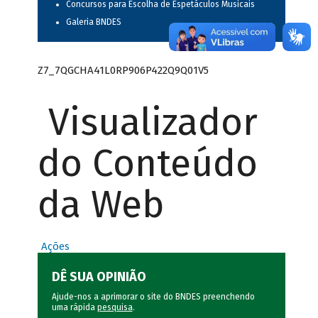
Concursos para Escolha de Espetáculos Musicais
Galeria BNDES
Z7_7QGCHA41L0RP906P422Q9Q01V5
Visualizador
do Conteúdo
da Web
Ações
DÊ SUA OPINIÃO
Ajude-nos a aprimorar o site do BNDES preenchendo
uma rápida
pesquisa
.