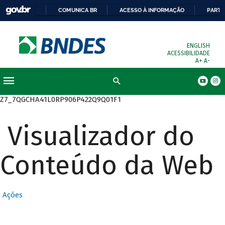
COMUNICA BR
ACESSO À INFORMAÇÃO
PARTI
ENGLISH
ACESSIBILIDADE
A+
A-
Busca
Z7_7QGCHA41L0RP906P422Q9Q01F1
Visualizador do
Conteúdo da Web
Ações