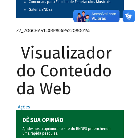
Concursos para Escolha de Espetáculos Musicais
Galeria BNDES
Z7_7QGCHA41L0RP906P422Q9Q01V5
Visualizador
do Conteúdo
da Web
Ações
DÊ SUA OPINIÃO
Ajude-nos a aprimorar o site do BNDES preenchendo
uma rápida
pesquisa
.