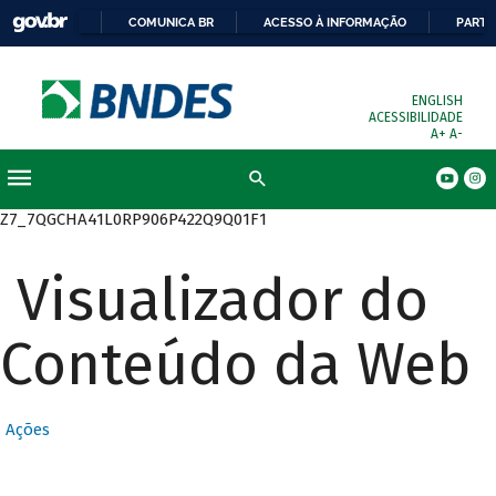
COMUNICA BR
ACESSO À INFORMAÇÃO
PARTI
ENGLISH
ACESSIBILIDADE
A+
A-
Busca
Z7_7QGCHA41L0RP906P422Q9Q01F1
Visualizador do
Conteúdo da Web
Ações