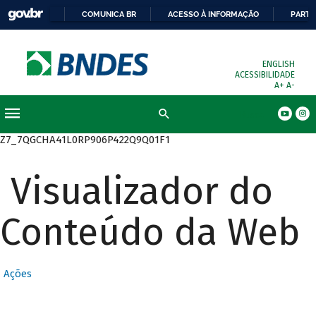
COMUNICA BR
ACESSO À INFORMAÇÃO
PARTI
ENGLISH
ACESSIBILIDADE
A+
A-
Busca
Z7_7QGCHA41L0RP906P422Q9Q01F1
Visualizador do
Conteúdo da Web
Ações