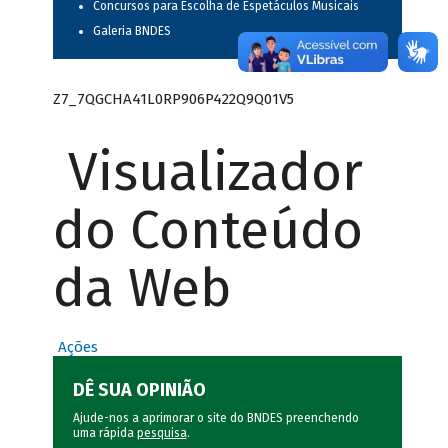
Concursos para Escolha de Espetáculos Musicais
Galeria BNDES
Z7_7QGCHA41L0RP906P422Q9Q01V5
Visualizador
do Conteúdo
da Web
Ações
DÊ SUA OPINIÃO
Ajude-nos a aprimorar o site do BNDES preenchendo
uma rápida
pesquisa
.