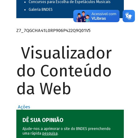
Concursos para Escolha de Espetáculos Musicais
Galeria BNDES
Z7_7QGCHA41L0RP906P422Q9Q01V5
Visualizador
do Conteúdo
da Web
Ações
DÊ SUA OPINIÃO
Ajude-nos a aprimorar o site do BNDES preenchendo
uma rápida
pesquisa
.