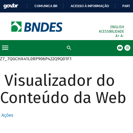
COMUNICA BR
ACESSO À INFORMAÇÃO
PARTI
ENGLISH
ACESSIBILIDADE
A+
A-
Busca
Z7_7QGCHA41L0RP906P422Q9Q01F1
Visualizador do
Conteúdo da Web
Ações