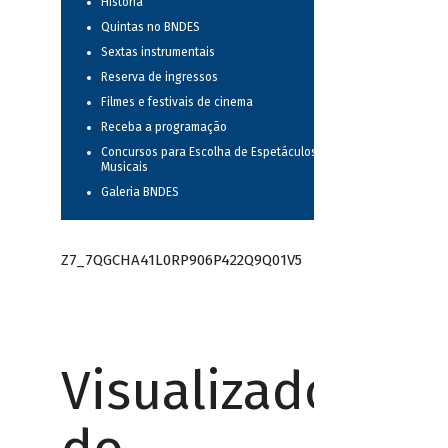
História
Quintas no BNDES
Sextas instrumentais
Reserva de ingressos
Filmes e festivais de cinema
Receba a programação
Concursos para Escolha de Espetáculos
Musicais
Galeria BNDES
Z7_7QGCHA41L0RP906P422Q9Q01V5
Visualizador