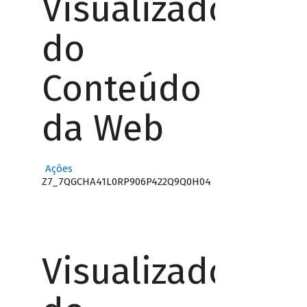
Visualizador
do
Conteúdo
da Web
Ações
Z7_7QGCHA41L0RP906P422Q9Q0H04
Visualizador