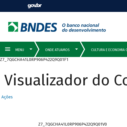
Z7_7QGCHA41L0RP906P422Q9Q01F1
Visualizador do 
Ações
Z7_7QGCHA41L0RP906P422Q9Q01V0