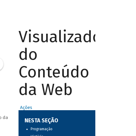
Visualizador
do
Conteúdo
da Web
Ações
o da
NESTA SEÇÃO
Programação