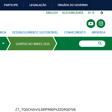
PARTICIPE
LEGISLAÇÃO
ÓRGÃOS DO GOVERNO
⁣
ENGLISH
ACESSIBILIDADE
A+
A-
NCIA
DESENVOLVIMENTO SUSTENTÁVEL
CONHECIMENTO
IMPRENSA
Busca
Z7_7QGCHA41L0RP906P422Q9Q01V6