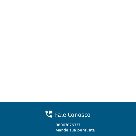
Fale Conosco
08007026337
Mande sua pergunta