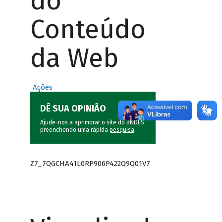
do
Conteúdo
da Web
Ações
DÊ SUA OPINIÃO
Ajude-nos a aprimorar o site do BNDES
preenchendo uma rápida
pesquisa
.
Z7_7QGCHA41L0RP906P422Q9Q01V7