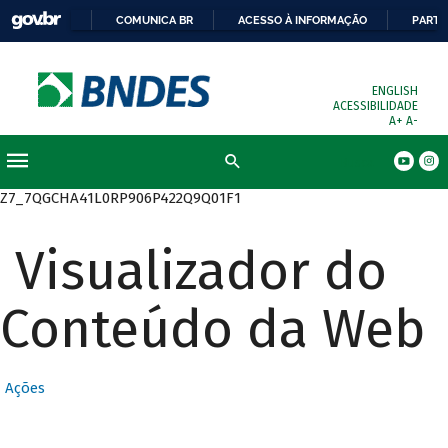
COMUNICA BR
ACESSO À INFORMAÇÃO
PARTI
ENGLISH
ACESSIBILIDADE
A+
A-
Busca
Z7_7QGCHA41L0RP906P422Q9Q01F1
Visualizador do
Conteúdo da Web
Ações