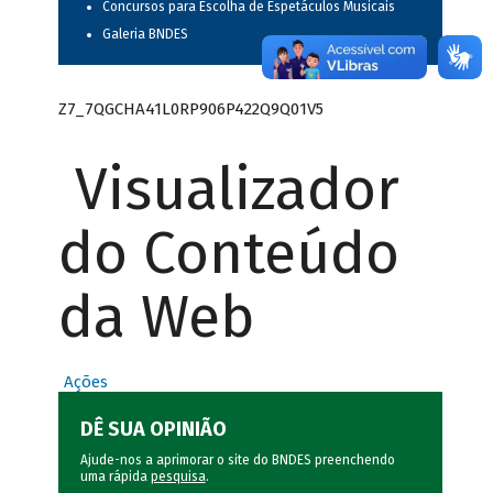
Concursos para Escolha de Espetáculos Musicais
Galeria BNDES
Z7_7QGCHA41L0RP906P422Q9Q01V5
Visualizador
do Conteúdo
da Web
Ações
DÊ SUA OPINIÃO
Ajude-nos a aprimorar o site do BNDES preenchendo
uma rápida
pesquisa
.