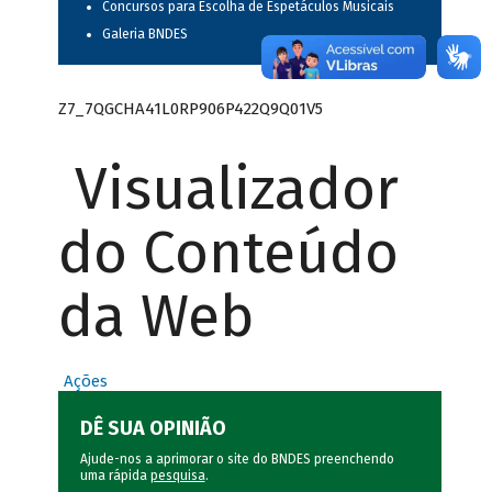
Concursos para Escolha de Espetáculos Musicais
Galeria BNDES
Z7_7QGCHA41L0RP906P422Q9Q01V5
Visualizador
do Conteúdo
da Web
Ações
DÊ SUA OPINIÃO
Ajude-nos a aprimorar o site do BNDES preenchendo
uma rápida
pesquisa
.