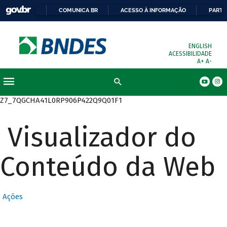
COMUNICA BR
ACESSO À INFORMAÇÃO
PARTI
ENGLISH
ACESSIBILIDADE
A+
A-
Busca
Z7_7QGCHA41L0RP906P422Q9Q01F1
Visualizador do
Conteúdo da Web
Ações